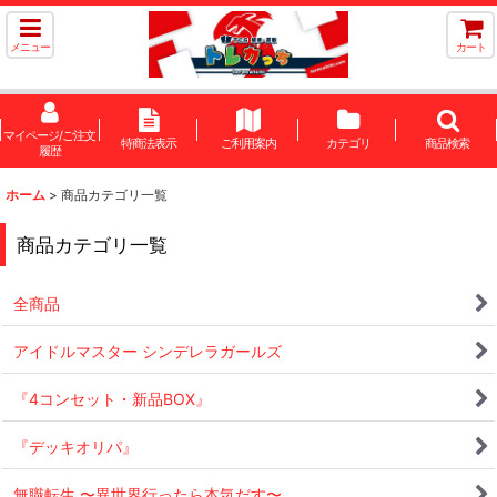
メニュー
カート
マイページ/ご注文
特商法表示
ご利用案内
カテゴリ
商品検索
履歴
ホーム
>
商品カテゴリ一覧
商品カテゴリ一覧
全商品
アイドルマスター シンデレラガールズ
『4コンセット・新品BOX』
『デッキオリパ』
無職転生 〜異世界行ったら本気だす〜