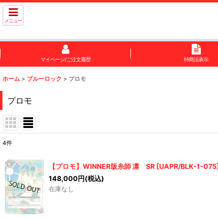
メニュー
マイページ/ご注文履歴
特商法表示
ホーム
>
ブルーロック
>
プロモ
プロモ
4
件
表示数
:
【プロモ】WINNER版糸師 凛 SR
[
UAPR/BLK-1-075
在庫あり
148,000
円
(税込)
在庫なし
並び順
: