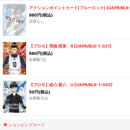
アクションポイントカード(ブルーロック)
[
UAPR/BLK
980
円
(税込)
在庫なし
【プロモ】馬狼 照英 R
[
UAPR/BLK-1-021
]
680
円
(税込)
在庫数7点
【プロモ】絵心 甚八 U
[
UAPR/BLK-1-005
]
50
円
(税込)
在庫数15点
ショッピングカート