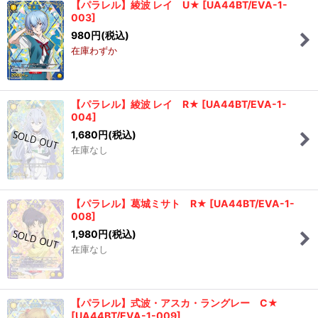
【パラレル】綾波 レイ U★
[
UA44BT/EVA-1-
003
]
980
円
(税込)
在庫わずか
【パラレル】綾波 レイ R★
[
UA44BT/EVA-1-
004
]
1,680
円
(税込)
在庫なし
【パラレル】葛城ミサト R★
[
UA44BT/EVA-1-
008
]
1,980
円
(税込)
在庫なし
【パラレル】式波・アスカ・ラングレー C★
[
UA44BT/EVA-1-009
]