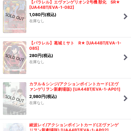
【パラレル】エヴァンゲリオン2号機 獣化 SR★
[
UA44BT/EVA-1-082
]
1,080
円
(税込)
在庫なし
【パラレル】葛城ミサト R★
[
UA44BT/EVA-1-
085
]
280
円
(税込)
在庫なし
カヲル＆シンジ/アクションポイントカード(ヱヴ
ァンゲリヲン新劇場版)
[
UA44BT/EVA-1-AP01
]
2,980
円
(税込)
在庫なし
綾波レイ/アクションポイントカード(ヱヴァンゲ
リヲン新劇場版)
[
UA44BT/EVA-1-AP02
]