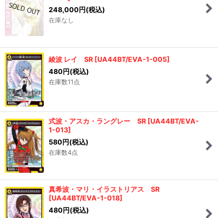
248,000
円
(税込)
在庫なし
綾波 レイ SR
[
UA44BT/EVA-1-005
]
480
円
(税込)
在庫数11点
式波・アスカ・ラングレー SR
[
UA44BT/EVA-
1-013
]
580
円
(税込)
在庫数4点
真希波・マリ・イラストリアス SR
[
UA44BT/EVA-1-018
]
480
円
(税込)