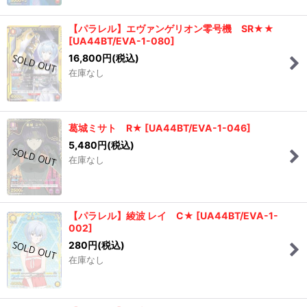
【パラレル】エヴァンゲリオン零号機 SR★★
[
UA44BT/EVA-1-080
]
16,800
円
(税込)
在庫なし
葛城ミサト R★
[
UA44BT/EVA-1-046
]
5,480
円
(税込)
在庫なし
【パラレル】綾波 レイ C★
[
UA44BT/EVA-1-
002
]
280
円
(税込)
在庫なし