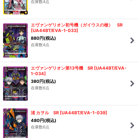
在庫数4点
エヴァンゲリオン初号機（ガイウスの槍） SR
[
UA44BT/EVA-1-033
]
880
円
(税込)
在庫数4点
エヴァンゲリオン第13号機 SR
[
UA44BT/EVA-
1-034
]
380
円
(税込)
在庫数6点
渚 カヲル SR
[
UA44BT/EVA-1-039
]
480
円
(税込)
在庫数6点