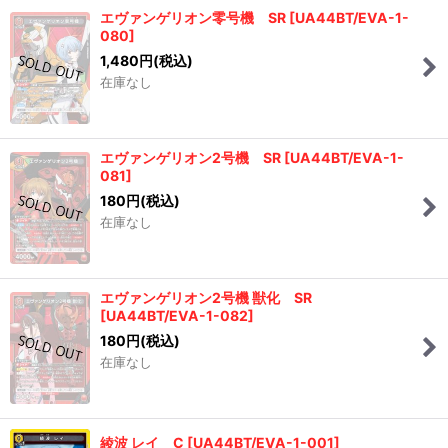
エヴァンゲリオン零号機 SR
[
UA44BT/EVA-1-
080
]
1,480
円
(税込)
在庫なし
エヴァンゲリオン2号機 SR
[
UA44BT/EVA-1-
081
]
180
円
(税込)
在庫なし
エヴァンゲリオン2号機 獣化 SR
[
UA44BT/EVA-1-082
]
180
円
(税込)
在庫なし
綾波 レイ C
[
UA44BT/EVA-1-001
]