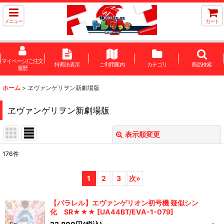
メニュー
カート
マイページ/ご注文
特商法表示
ご利用案内
カテゴリ
商品検索
履歴
ホーム
>
ヱヴァンゲリヲン新劇場版
ヱヴァンゲリヲン新劇場版
表示順変更
閉じる
176
件
サブカテゴリ
:
1
2
3
次
»
表示数
:
【パラレル】エヴァンゲリオン初号機 疑似シン
化 SR★★★
[
UA44BT/EVA-1-079
]
在庫あり