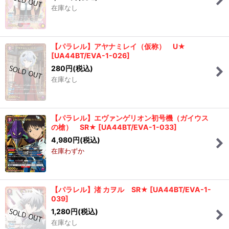
在庫なし
【パラレル】アヤナミレイ（仮称） U★
[
UA44BT/EVA-1-026
]
280
円
(税込)
在庫なし
【パラレル】エヴァンゲリオン初号機（ガイウス
の槍） SR★
[
UA44BT/EVA-1-033
]
4,980
円
(税込)
在庫わずか
【パラレル】渚 カヲル SR★
[
UA44BT/EVA-1-
039
]
1,280
円
(税込)
在庫なし