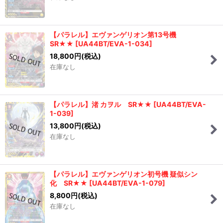
【パラレル】エヴァンゲリオン第13号機
SR★★
[
UA44BT/EVA-1-034
]
18,800
円
(税込)
在庫なし
【パラレル】渚 カヲル SR★★
[
UA44BT/EVA-
1-039
]
13,800
円
(税込)
在庫なし
【パラレル】エヴァンゲリオン初号機 疑似シン
化 SR★★
[
UA44BT/EVA-1-079
]
8,800
円
(税込)
在庫なし