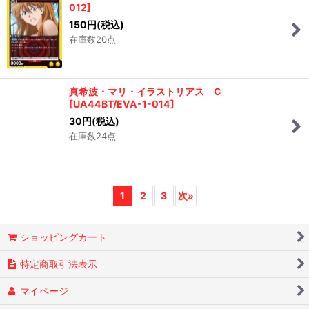
012
]
150
円
(税込)
在庫数20点
真希波・マリ・イラストリアス C
[
UA44BT/EVA-1-014
]
30
円
(税込)
在庫数24点
1
2
3
次
»
ショッピングカート
特定商取引法表示
マイページ