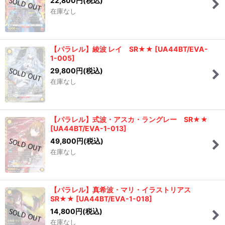
22,800
円
(税込)
在庫なし
並び順
:
絞り込む
【パラレル】綾波 レイ SR★★
[
UA44BT/EVA-
1-005
]
29,800
円
(税込)
在庫なし
【パラレル】式波・アスカ・ラングレー SR★★
[
UA44BT/EVA-1-013
]
49,800
円
(税込)
在庫なし
【パラレル】真希波・マリ・イラストリアス
SR★★
[
UA44BT/EVA-1-018
]
14,800
円
(税込)
在庫なし