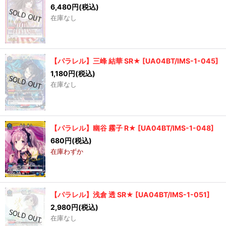
6,480
円
(税込)
在庫なし
【パラレル】三峰 結華 SR★
[
UA04BT/IMS-1-045
]
1,180
円
(税込)
在庫なし
【パラレル】幽谷 霧子 R★
[
UA04BT/IMS-1-048
]
680
円
(税込)
在庫わずか
【パラレル】浅倉 透 SR★
[
UA04BT/IMS-1-051
]
2,980
円
(税込)
在庫なし