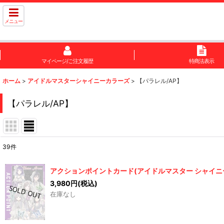
メニュー
マイページ/ご注文履歴
特商法表示
ホーム
>
アイドルマスターシャイニーカラーズ
>
【パラレル/AP】
【パラレル/AP】
39
件
表示数
:
アクションポイントカード(アイドルマスター シャイニー
在庫あり
3,980
円
(税込)
在庫なし
並び順
: