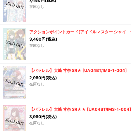
7,480
円
(税込)
在庫なし
アクションポイントカード(アイドルマスター シャイニー
3,480
円
(税込)
在庫なし
【パラレル】大崎 甘奈 SR★
[
UA04BT/IMS-1-004
]
2,980
円
(税込)
在庫なし
【パラレル】大崎 甘奈 SR★★
[
UA04BT/IMS-1-004
3,980
円
(税込)
在庫なし