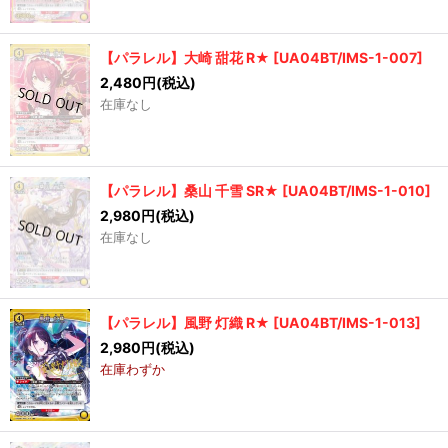
【パラレル】大崎 甜花 R★
[
UA04BT/IMS-1-007
]
2,480
円
(税込)
在庫なし
【パラレル】桑山 千雪 SR★
[
UA04BT/IMS-1-010
]
2,980
円
(税込)
在庫なし
【パラレル】風野 灯織 R★
[
UA04BT/IMS-1-013
]
2,980
円
(税込)
在庫わずか