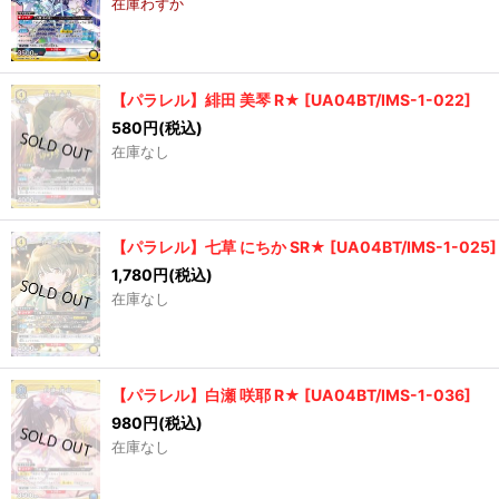
在庫わずか
【パラレル】緋田 美琴 R★
[
UA04BT/IMS-1-022
]
580
円
(税込)
在庫なし
【パラレル】七草 にちか SR★
[
UA04BT/IMS-1-025
]
1,780
円
(税込)
在庫なし
【パラレル】白瀬 咲耶 R★
[
UA04BT/IMS-1-036
]
980
円
(税込)
在庫なし