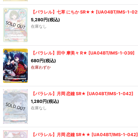
【パラレル】七草 にちか SR★★
[
UA04BT/IMS-1-02
5,280
円
(税込)
在庫なし
【パラレル】田中 摩美々 R★
[
UA04BT/IMS-1-039
]
680
円
(税込)
在庫わずか
【パラレル】月岡 恋鐘 SR★
[
UA04BT/IMS-1-042
]
1,280
円
(税込)
在庫なし
【パラレル】月岡 恋鐘 SR★★
[
UA04BT/IMS-1-042
]