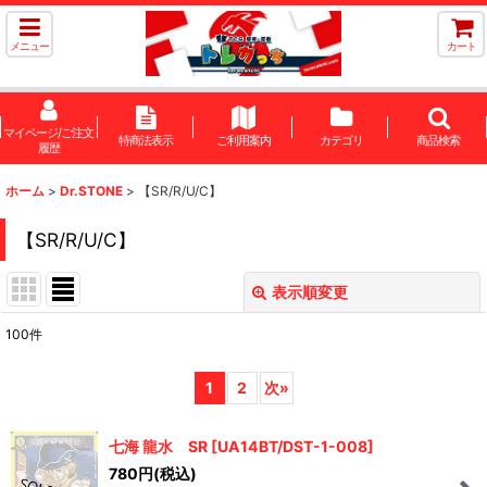
メニュー
カート
マイページ/ご注文
特商法表示
ご利用案内
カテゴリ
商品検索
履歴
ホーム
>
Dr.STONE
>
【SR/R/U/C】
【SR/R/U/C】
表示順変更
閉じる
100
件
表示数
:
1
2
次
»
在庫あり
七海 龍水 SR
[
UA14BT/DST-1-008
]
並び順
:
780
円
(税込)