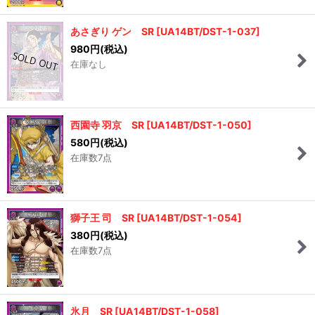
あさぎり ゲン SR
[
UA14BT/DST-1-037
]
980
円
(税込)
在庫なし
西園寺 羽京 SR
[
UA14BT/DST-1-050
]
580
円
(税込)
在庫数7点
獅子王 司 SR
[
UA14BT/DST-1-054
]
380
円
(税込)
在庫数7点
氷月 SR
[
UA14BT/DST-1-058
]