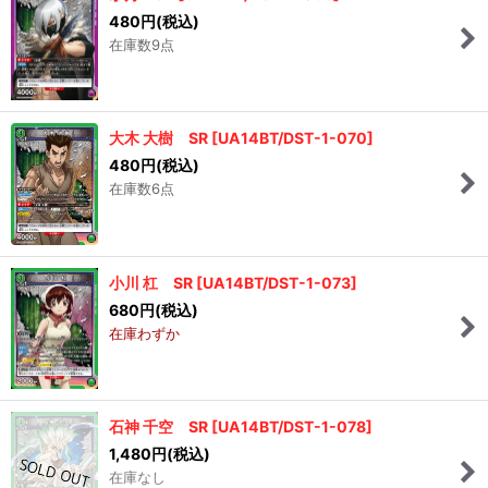
480
円
(税込)
在庫数9点
大木 大樹 SR
[
UA14BT/DST-1-070
]
480
円
(税込)
在庫数6点
小川 杠 SR
[
UA14BT/DST-1-073
]
680
円
(税込)
在庫わずか
石神 千空 SR
[
UA14BT/DST-1-078
]
1,480
円
(税込)
在庫なし