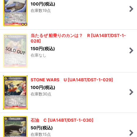
100
円
(税込)
在庫数19点
当たるぜ 船乗りのカンは？ R
[
UA14BT/DST-1-
028
]
150
円
(税込)
在庫なし
STONE WARS U
[
UA14BT/DST-1-029
]
100
円
(税込)
在庫数30点
石油 C
[
UA14BT/DST-1-030
]
50
円
(税込)
在庫数15点