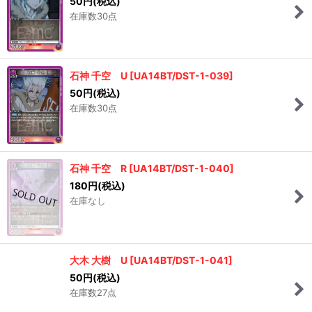
50
円
(税込)
在庫数30点
石神 千空 U
[
UA14BT/DST-1-039
]
50
円
(税込)
在庫数30点
石神 千空 R
[
UA14BT/DST-1-040
]
180
円
(税込)
在庫なし
大木 大樹 U
[
UA14BT/DST-1-041
]
50
円
(税込)
在庫数27点