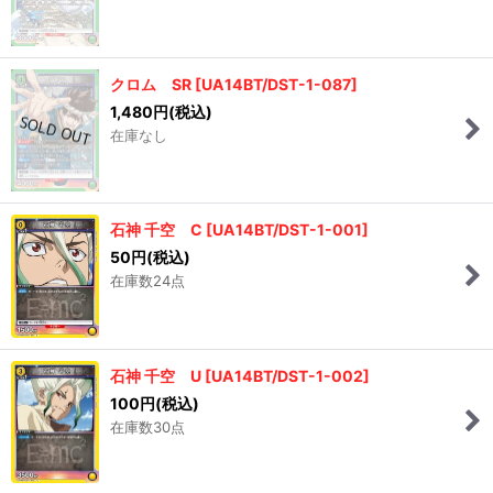
クロム SR
[
UA14BT/DST-1-087
]
1,480
円
(税込)
在庫なし
石神 千空 C
[
UA14BT/DST-1-001
]
50
円
(税込)
在庫数24点
石神 千空 U
[
UA14BT/DST-1-002
]
100
円
(税込)
在庫数30点