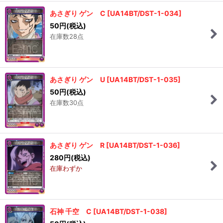
あさぎり ゲン C
[
UA14BT/DST-1-034
]
50
円
(税込)
在庫数28点
あさぎり ゲン U
[
UA14BT/DST-1-035
]
50
円
(税込)
在庫数30点
あさぎり ゲン R
[
UA14BT/DST-1-036
]
280
円
(税込)
在庫わずか
石神 千空 C
[
UA14BT/DST-1-038
]