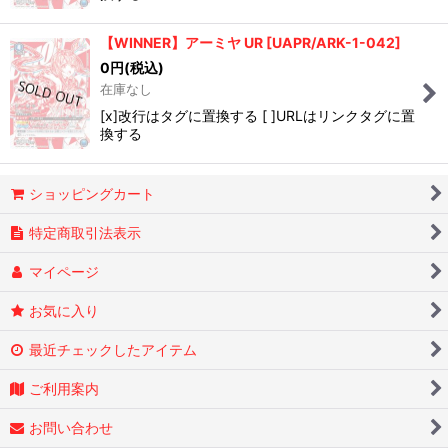
絞り込む
【WINNER】アーミヤ UR
[
UAPR/ARK-1-042
]
0
円
(税込)
在庫なし
[x]改行はタグに置換する [ ]URLはリンクタグに置
換する
ショッピングカート
特定商取引法表示
マイページ
お気に入り
最近チェックしたアイテム
ご利用案内
お問い合わせ