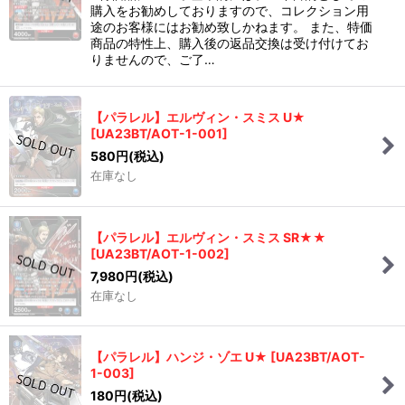
購入をお勧めしておりますので、コレクション用
絞り込む
途のお客様にはお勧め致しかねます。 また、特価
商品の特性上、購入後の返品交換は受け付けてお
りませんので、ご了…
【パラレル】エルヴィン・スミス U★
[
UA23BT/AOT-1-001
]
580
円
(税込)
在庫なし
【パラレル】エルヴィン・スミス SR★★
[
UA23BT/AOT-1-002
]
7,980
円
(税込)
在庫なし
【パラレル】ハンジ・ゾエ U★
[
UA23BT/AOT-
1-003
]
180
円
(税込)