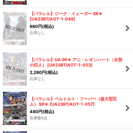
【パラレル】ジーク・イェーガー SR★
[
UA23BT/AOT-1-048
]
680
円
(税込)
在庫なし
【パラレル】UA SR★ アニ・レオンハート（女型
の巨人）
[
UA23BT/AOT-1-053
]
2,280
円
(税込)
在庫なし
【パラレル】ベルトルト・フーバー（超大型巨
人） SR★
[
UA23BT/AOT-1-057
]
480
円
(税込)
在庫数9点