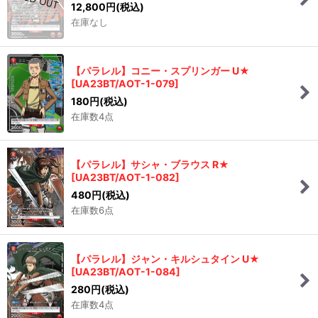
12,800
円
(税込)
在庫なし
【パラレル】コニー・スプリンガー U★
[
UA23BT/AOT-1-079
]
180
円
(税込)
在庫数4点
【パラレル】サシャ・ブラウス R★
[
UA23BT/AOT-1-082
]
480
円
(税込)
在庫数6点
【パラレル】ジャン・キルシュタイン U★
[
UA23BT/AOT-1-084
]
280
円
(税込)
在庫数4点