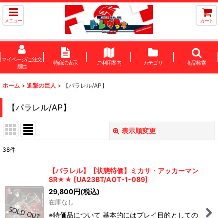
メニュー
カート
マイページ/ご注文
特商法表示
ご利用案内
カテゴリ
商品検索
履歴
ホーム
>
進撃の巨人
>
【パラレル/AP】
【パラレル/AP】
表示順変更
閉じる
38
件
表示数
:
【パラレル】【状態特価】ミカサ・アッカーマン
SR★★
[
UA23BT/AOT-1-089
]
在庫あり
29,800
円
(税込)
在庫なし
並び順
:
※特価品について 基本的にはプレイ目的としての