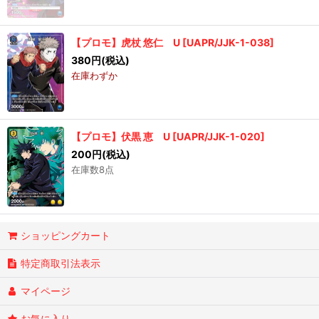
【プロモ】虎杖 悠仁 U
[
UAPR/JJK-1-038
]
380
円
(税込)
在庫わずか
【プロモ】伏黒 恵 U
[
UAPR/JJK-1-020
]
200
円
(税込)
在庫数8点
ショッピングカート
特定商取引法表示
マイページ
お気に入り