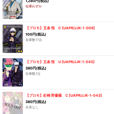
1,280
円
(税込)
在庫わずか
【プロモ】五条 悟 C
[
UAPR/JJK-1-009
]
100
円
(税込)
在庫数17点
【プロモ】五条 悟 U
[
UAPR/JJK-1-045
]
380
円
(税込)
在庫数7点
【プロモ】釘崎 野薔薇 C
[
UAPR/JJK-1-043
]
380
円
(税込)
在庫なし