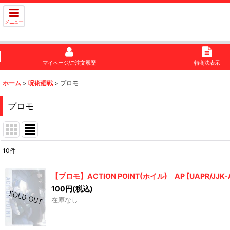
メニュー
マイページ/ご注文履歴
特商法表示
ホーム
>
呪術廻戦
>
プロモ
プロモ
10
件
表示数
:
【プロモ】ACTION POINT(ホイル) AP
[
UAPR/JJK-
在庫あり
100
円
(税込)
在庫なし
並び順
: