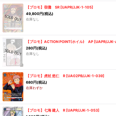
【プロモ】宿儺 SR
[
UAPR/JJK-1-105
]
49,800
円
(税込)
在庫なし
【プロモ】ACTION POINT(ホイル) AP
[
UAPR/JJK-
280
円
(税込)
在庫なし
【プロモ】虎杖 悠仁 R
[
UA02PB/JJK-1-039
]
680
円
(税込)
在庫わずか
【プロモ】七海 建人 R
[
UAPR/JJK-1-053
]