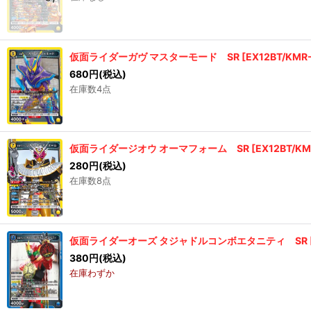
仮面ライダーガヴ マスターモード SR
[
EX12BT/KMR
680
円
(税込)
在庫数4点
仮面ライダージオウ オーマフォーム SR
[
EX12BT/KM
280
円
(税込)
在庫数8点
仮面ライダーオーズ タジャドルコンボエタニティ SR
380
円
(税込)
在庫わずか