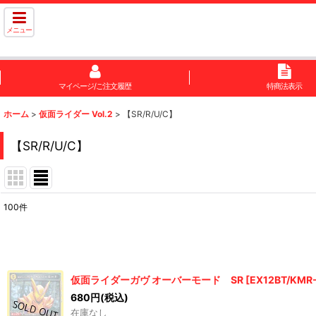
メニュー
マイページ/ご注文履歴
特商法表示
ホーム
>
仮面ライダー Vol.2
>
【SR/R/U/C】
【SR/R/U/C】
100
件
表示数
:
在庫あり
仮面ライダーガヴ オーバーモード SR
[
EX12BT/KMR
並び順
:
680
円
(税込)
在庫なし