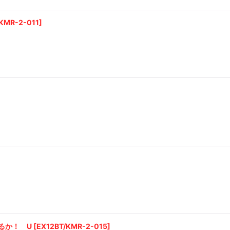
KMR-2-011
]
るか！ U
[
EX12BT/KMR-2-015
]