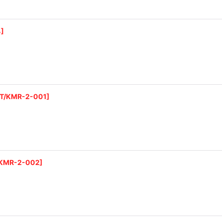
4
]
T/KMR-2-001
]
/KMR-2-002
]