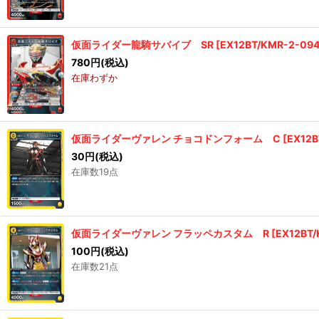
仮面ライダー龍騎サバイブ SR
[
EX12BT/KMR-2-09
780
円
(税込)
在庫わずか
仮面ライダーヴァレン チョコドンフォーム C
[
EX12B
30
円
(税込)
在庫数19点
仮面ライダーヴァレン フラッペカスタム R
[
EX12BT
100
円
(税込)
在庫数21点