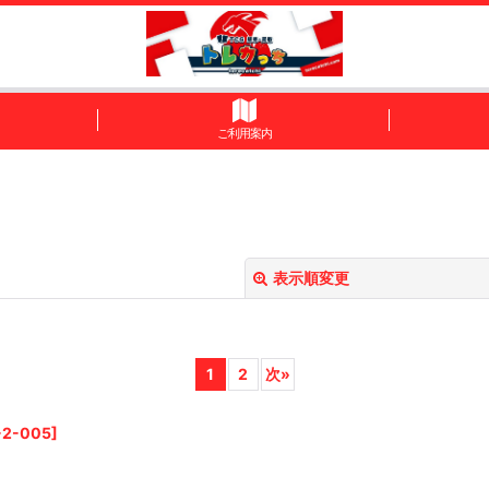
ご利用案内
表示順変更
1
2
次
»
-2-005
]