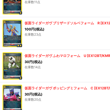
在庫数11点
仮面ライダーガヴ ブリザードソルベフォーム R
[
EX1
100
円
(税込)
在庫数23点
仮面ライダーガヴ ふわマロフォーム U
[
EX12BT/KM
30
円
(税込)
在庫数14点
仮面ライダーガヴ ポッピングミフォーム C
[
EX12BT
30
円
(税込)
在庫数20点