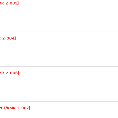
MR-2-003
]
R-2-004
]
MR-2-006
]
2BT/KMR-2-007
]