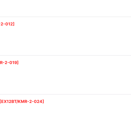
絞り込む
-2-012
]
R-2-019
]
[
EX12BT/KMR-2-024
]