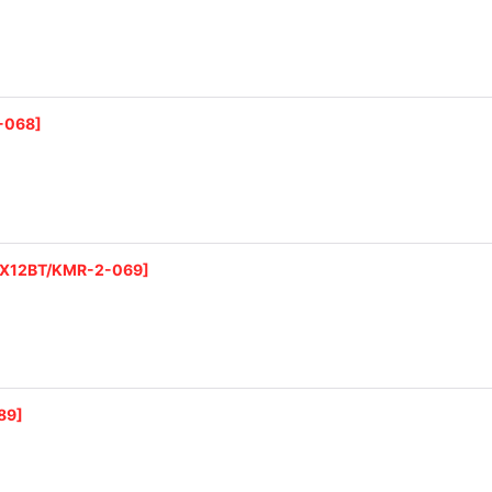
-068
]
X12BT/KMR-2-069
]
89
]