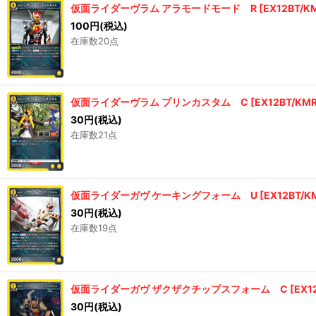
仮面ライダーヴラム アラモードモード R
[
EX12BT/K
100
円
(税込)
在庫数20点
仮面ライダーヴラム プリンカスタム C
[
EX12BT/KM
30
円
(税込)
在庫数21点
仮面ライダーガヴ ケーキングフォーム U
[
EX12BT/K
30
円
(税込)
在庫数19点
仮面ライダーガヴ ザクザクチップスフォーム C
[
EX1
30
円
(税込)