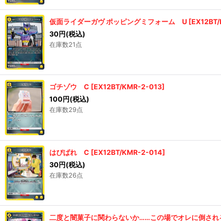
仮面ライダーガヴ ポッピングミフォーム U
[
EX12BT/
30
円
(税込)
在庫数21点
ゴチゾウ C
[
EX12BT/KMR-2-013
]
100
円
(税込)
在庫数29点
はぴぱれ C
[
EX12BT/KMR-2-014
]
30
円
(税込)
在庫数26点
二度と闇菓子に関わらないか……この場でオレに倒され