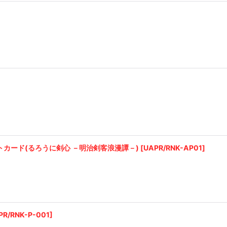
絞り込む
カード(るろうに剣心 －明治剣客浪漫譚－)
[
UAPR/RNK-AP01
]
PR/RNK-P-001
]