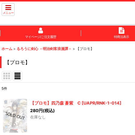
メニュー
マイページ/ご注文履歴
特商法表示
ホーム
>
るろうに剣心 －明治剣客浪漫譚－
>
【プロモ】
【プロモ】
5
件
表示数
:
【プロモ】四乃森 蒼紫 C
[
UAPR/RNK-1-014
]
在庫あり
280
円
(税込)
在庫なし
並び順
: