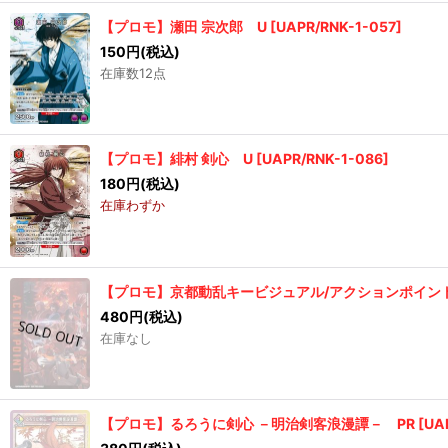
【プロモ】瀬田 宗次郎 U
[
UAPR/RNK-1-057
]
150
円
(税込)
在庫数12点
【プロモ】緋村 剣心 U
[
UAPR/RNK-1-086
]
180
円
(税込)
在庫わずか
【プロモ】京都動乱キービジュアル/アクションポイント
480
円
(税込)
在庫なし
【プロモ】るろうに剣心 －明治剣客浪漫譚－ PR
[
UA