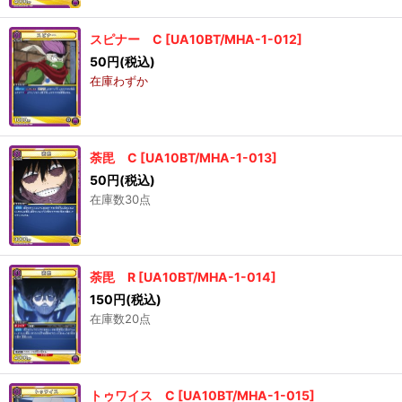
スピナー C
[
UA10BT/MHA-1-012
]
50
円
(税込)
在庫わずか
荼毘 C
[
UA10BT/MHA-1-013
]
50
円
(税込)
在庫数30点
荼毘 R
[
UA10BT/MHA-1-014
]
150
円
(税込)
在庫数20点
トゥワイス C
[
UA10BT/MHA-1-015
]