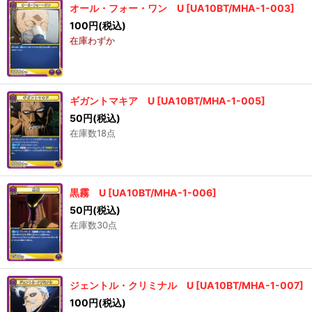
オール・フォー・ワン U
[
UA10BT/MHA-1-003
]
100
円
(税込)
在庫わずか
ギガントマキア U
[
UA10BT/MHA-1-005
]
50
円
(税込)
在庫数18点
黒霧 U
[
UA10BT/MHA-1-006
]
50
円
(税込)
在庫数30点
ジェントル・クリミナル U
[
UA10BT/MHA-1-007
]
100
円
(税込)