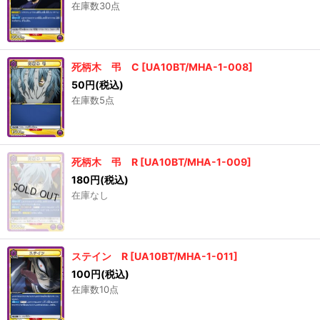
在庫数30点
死柄木 弔 C
[
UA10BT/MHA-1-008
]
50
円
(税込)
在庫数5点
死柄木 弔 R
[
UA10BT/MHA-1-009
]
180
円
(税込)
在庫なし
ステイン R
[
UA10BT/MHA-1-011
]
100
円
(税込)
在庫数10点