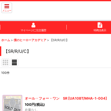
メニュー
マイページ/ご注文履歴
特商法表示
ホーム
>
僕のヒーローアカデミア
>
【SR/R/U/C】
【SR/R/U/C】
100
件
表示数
:
在庫あり
オール・フォー・ワン SR
[
UA10BT/MHA-1-004
]
並び順
:
100
円
(税込)
在庫なし