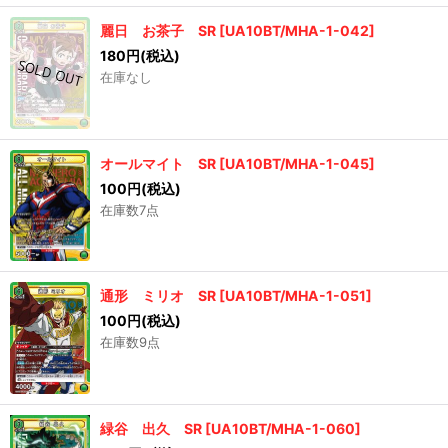
麗日 お茶子 SR
[
UA10BT/MHA-1-042
]
180
円
(税込)
在庫なし
オールマイト SR
[
UA10BT/MHA-1-045
]
100
円
(税込)
在庫数7点
通形 ミリオ SR
[
UA10BT/MHA-1-051
]
100
円
(税込)
在庫数9点
緑谷 出久 SR
[
UA10BT/MHA-1-060
]