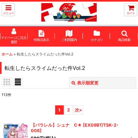
メニュー
カート
マイページ/ご注文
特商法表示
ご利用案内
カテゴリ
商品検索
履歴
ホーム
>
転生したらスライムだった件Vol.2
転生したらスライムだった件Vol.2
表示順変更
閉じる
113
件
サブカテゴリ
:
1
2
次
»
表示数
:
【パラレル】シュナ C★
[
EX09BT/TSK-2-
006
]
在庫あり