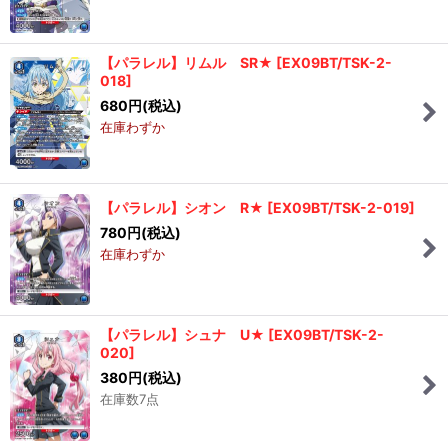
【パラレル】リムル SR★
[
EX09BT/TSK-2-
018
]
680
円
(税込)
在庫わずか
【パラレル】シオン R★
[
EX09BT/TSK-2-019
]
780
円
(税込)
在庫わずか
【パラレル】シュナ U★
[
EX09BT/TSK-2-
020
]
380
円
(税込)
在庫数7点