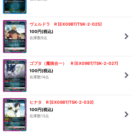
ヴェルドラ R
[
EX09BT/TSK-2-025
]
100
円
(税込)
在庫数9点
ゴブタ（魔狼合一） R
[
EX09BT/TSK-2-027
]
100
円
(税込)
在庫数14点
ヒナタ R
[
EX09BT/TSK-2-033
]
100
円
(税込)
在庫数13点