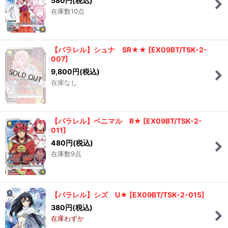
580
円
(税込)
在庫数10点
並び順
:
絞り込む
【パラレル】シュナ SR★★
[
EX09BT/TSK-2-
007
]
9,800
円
(税込)
在庫なし
【パラレル】ベニマル R★
[
EX09BT/TSK-2-
011
]
480
円
(税込)
在庫数9点
【パラレル】シズ U★
[
EX09BT/TSK-2-015
]
380
円
(税込)
在庫わずか