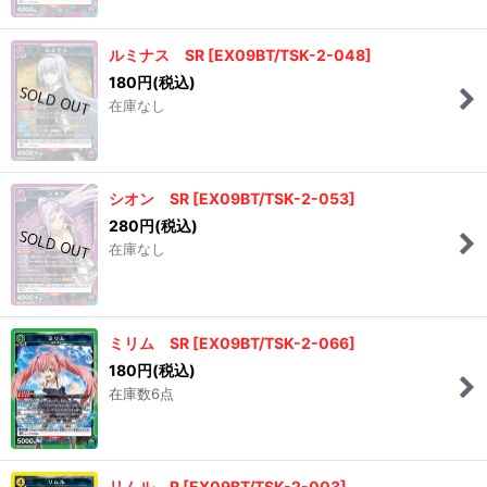
ルミナス SR
[
EX09BT/TSK-2-048
]
180
円
(税込)
在庫なし
シオン SR
[
EX09BT/TSK-2-053
]
280
円
(税込)
在庫なし
ミリム SR
[
EX09BT/TSK-2-066
]
180
円
(税込)
在庫数6点
リムル R
[
EX09BT/TSK-2-003
]