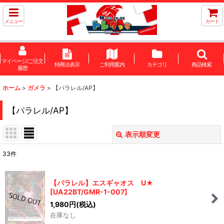
メニュー
カート
マイページ/ご注文
特商法表示
ご利用案内
カテゴリ
商品検索
履歴
ホーム
>
ガメラ
>
【パラレル/AP】
【パラレル/AP】
表示順変更
閉じる
33
件
表示数
:
【パラレル】エスギャオス U★
在庫あり
[
UA22BT/GMR-1-007
]
1,980
円
(税込)
並び順
:
在庫なし