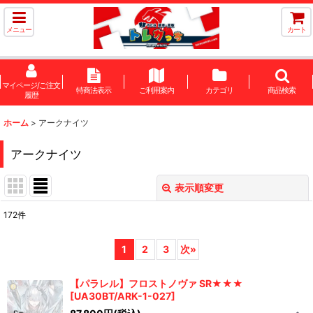
メニュー
カート
マイページ/ご注文
特商法表示
ご利用案内
カテゴリ
商品検索
履歴
ホーム
>
アークナイツ
アークナイツ
表示順変更
閉じる
172
件
サブカテゴリ
:
1
2
3
次
»
表示数
:
【パラレル】フロストノヴァ SR★★★
[
UA30BT/ARK-1-027
]
在庫あり