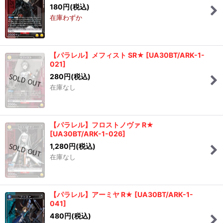
180
円
(税込)
在庫わずか
【パラレル】メフィスト SR★
[
UA30BT/ARK-1-
021
]
280
円
(税込)
在庫なし
【パラレル】フロストノヴァ R★
[
UA30BT/ARK-1-026
]
1,280
円
(税込)
在庫なし
【パラレル】アーミヤ R★
[
UA30BT/ARK-1-
041
]
480
円
(税込)