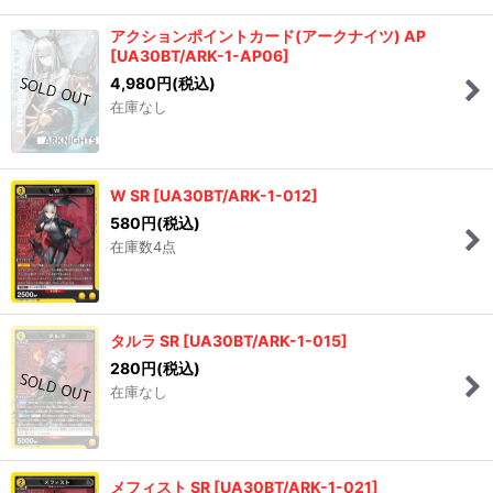
アクションポイントカード(アークナイツ) AP
[
UA30BT/ARK-1-AP06
]
4,980
円
(税込)
在庫なし
W SR
[
UA30BT/ARK-1-012
]
580
円
(税込)
在庫数4点
タルラ SR
[
UA30BT/ARK-1-015
]
280
円
(税込)
在庫なし
メフィスト SR
[
UA30BT/ARK-1-021
]