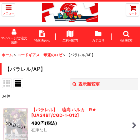
メニュー
カート
マイページ/ご注文
特商法表示
ご利用案内
カテゴリ
商品検索
履歴
ホーム
>
コードギアス 奪還のロゼ
>
【パラレル/AP】
【パラレル/AP】
表示順変更
閉じる
34
件
表示数
:
【パラレル】 琉高 ハルカ R★
[
UA34BT/CGD-1-012
]
在庫あり
480
円
(税込)
在庫なし
並び順
: