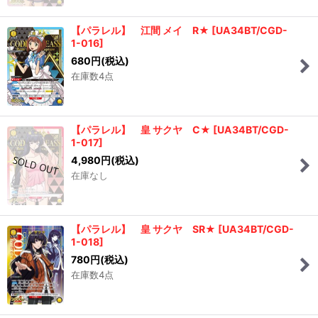
絞り込む
【パラレル】 江間 メイ R★
[
UA34BT/CGD-
1-016
]
680
円
(税込)
在庫数4点
【パラレル】 皇 サクヤ C★
[
UA34BT/CGD-
1-017
]
4,980
円
(税込)
在庫なし
【パラレル】 皇 サクヤ SR★
[
UA34BT/CGD-
1-018
]
780
円
(税込)
在庫数4点