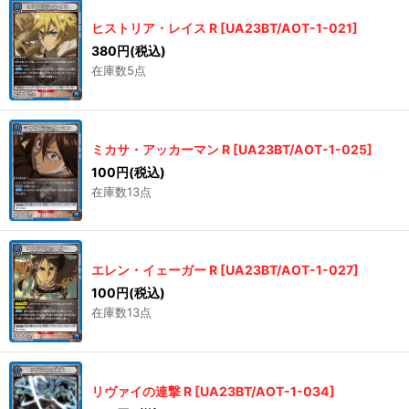
ヒストリア・レイス R
[
UA23BT/AOT-1-021
]
380
円
(税込)
在庫数5点
ミカサ・アッカーマン R
[
UA23BT/AOT-1-025
]
100
円
(税込)
在庫数13点
エレン・イェーガー R
[
UA23BT/AOT-1-027
]
100
円
(税込)
在庫数13点
リヴァイの連撃 R
[
UA23BT/AOT-1-034
]