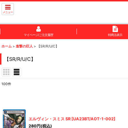
メニュー
マイページ/ご注文履歴
特商法表示
ホーム
>
進撃の巨人
>
【SR/R/U/C】
【SR/R/U/C】
100
件
表示数
:
在庫あり
並び順
:
エルヴィン・スミス SR
[
UA23BT/AOT-1-002
]
280
円
(税込)