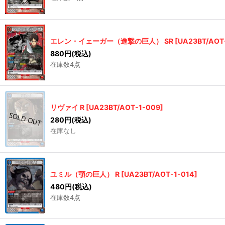
エレン・イェーガー（進撃の巨人） SR
[
UA23BT/AOT
880
円
(税込)
在庫数4点
リヴァイ R
[
UA23BT/AOT-1-009
]
280
円
(税込)
在庫なし
ユミル（顎の巨人） R
[
UA23BT/AOT-1-014
]
480
円
(税込)
在庫数4点