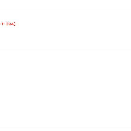
-1-094
]