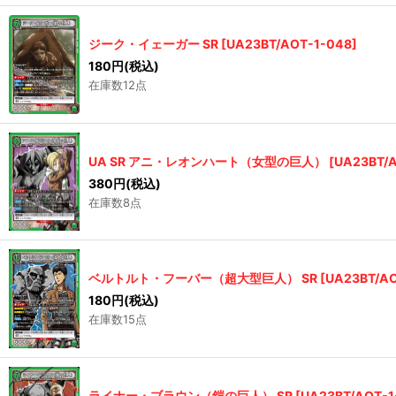
ジーク・イェーガー SR
[
UA23BT/AOT-1-048
]
180
円
(税込)
在庫数12点
UA SR アニ・レオンハート（女型の巨人）
[
UA23BT/
380
円
(税込)
在庫数8点
ベルトルト・フーバー（超大型巨人） SR
[
UA23BT/AO
180
円
(税込)
在庫数15点
ライナー・ブラウン（鎧の巨人） SR
[
UA23BT/AOT-1