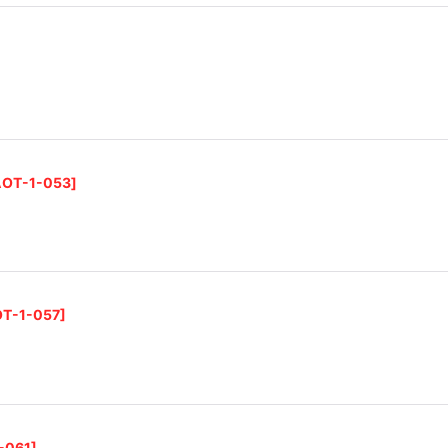
AOT-1-053
]
T-1-057
]
-061
]