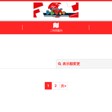
ご利用案内
表示順変更
1
2
次
»