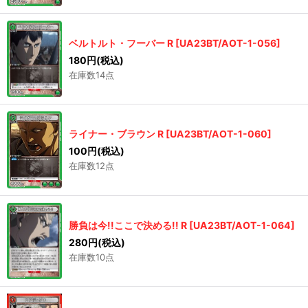
ベルトルト・フーバー R
[
UA23BT/AOT-1-056
]
180
円
(税込)
在庫数14点
ライナー・ブラウン R
[
UA23BT/AOT-1-060
]
100
円
(税込)
在庫数12点
勝負は今!!ここで決める!! R
[
UA23BT/AOT-1-064
]
280
円
(税込)
在庫数10点