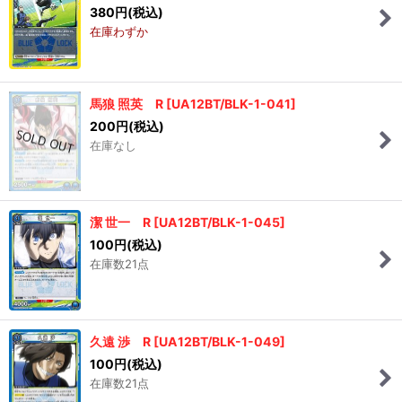
380
円
(税込)
在庫わずか
馬狼 照英 R
[
UA12BT/BLK-1-041
]
200
円
(税込)
在庫なし
潔 世一 R
[
UA12BT/BLK-1-045
]
100
円
(税込)
在庫数21点
久遠 渉 R
[
UA12BT/BLK-1-049
]
100
円
(税込)
在庫数21点