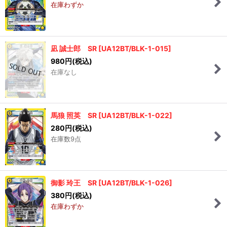
在庫わずか
並び順
:
絞り込む
凪 誠士郎 SR
[
UA12BT/BLK-1-015
]
980
円
(税込)
在庫なし
馬狼 照英 SR
[
UA12BT/BLK-1-022
]
280
円
(税込)
在庫数9点
御影 玲王 SR
[
UA12BT/BLK-1-026
]
380
円
(税込)
在庫わずか