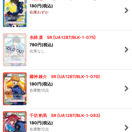
180
円
(税込)
在庫わずか
糸師 凛 SR
[
UA12BT/BLK-1-075
]
780
円
(税込)
在庫なし
國神 錬介 SR
[
UA12BT/BLK-1-079
]
180
円
(税込)
在庫数10点
千切 豹馬 SR
[
UA12BT/BLK-1-083
]
180
円
(税込)
在庫数12点