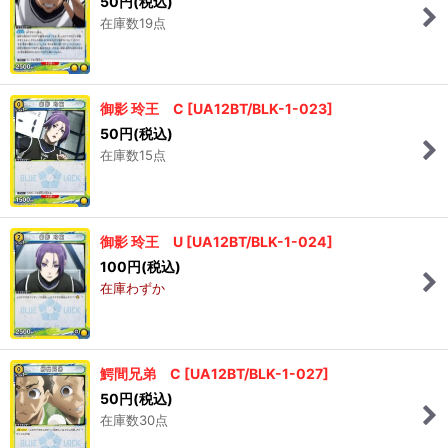
50
円
(税込)
在庫数19点
御影 玲王 C
[
UA12BT/BLK-1-023
]
50
円
(税込)
在庫数15点
御影 玲王 U
[
UA12BT/BLK-1-024
]
100
円
(税込)
在庫わずか
鰐間兄弟 C
[
UA12BT/BLK-1-027
]
50
円
(税込)
在庫数30点