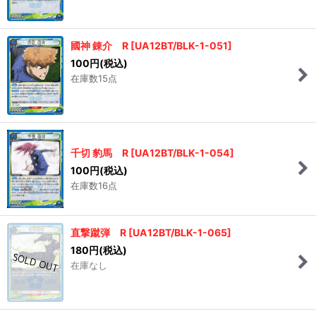
國神 錬介 R
[
UA12BT/BLK-1-051
]
100
円
(税込)
在庫数15点
千切 豹馬 R
[
UA12BT/BLK-1-054
]
100
円
(税込)
在庫数16点
直撃蹴弾 R
[
UA12BT/BLK-1-065
]
180
円
(税込)
在庫なし