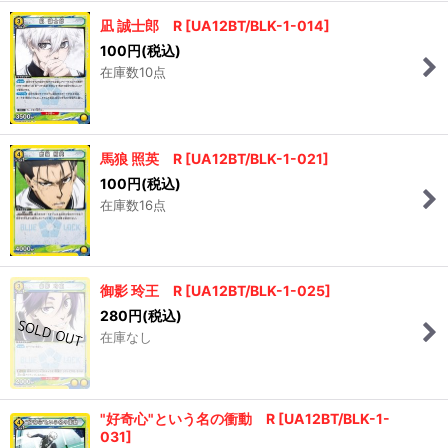
凪 誠士郎 R
[
UA12BT/BLK-1-014
]
100
円
(税込)
在庫数10点
馬狼 照英 R
[
UA12BT/BLK-1-021
]
100
円
(税込)
在庫数16点
御影 玲王 R
[
UA12BT/BLK-1-025
]
280
円
(税込)
在庫なし
"好奇心"という名の衝動 R
[
UA12BT/BLK-1-
031
]