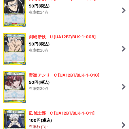
50
円
(税込)
在庫数24点
剣城 斬鉄 U
[
UA12BT/BLK-1-008
]
50
円
(税込)
在庫数20点
帝襟 アンリ C
[
UA12BT/BLK-1-010
]
50
円
(税込)
在庫数20点
凪 誠士郎 C
[
UA12BT/BLK-1-011
]
100
円
(税込)
在庫わずか