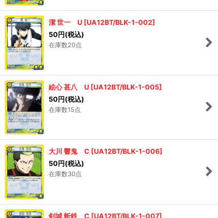
潔 世一 U
[
UA12BT/BLK-1-002
]
50
円
(税込)
在庫数20点
絵心 甚八 U
[
UA12BT/BLK-1-005
]
50
円
(税込)
在庫数15点
大川 響鬼 C
[
UA12BT/BLK-1-006
]
50
円
(税込)
在庫数30点
剣城 斬鉄 C
[
UA12BT/BLK-1-007
]