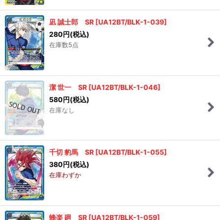
凪 誠士郎 SR
[
UA12BT/BLK-1-039
]
280
円
(税込)
在庫数5点
潔 世一 SR
[
UA12BT/BLK-1-046
]
580
円
(税込)
在庫なし
千切 豹馬 SR
[
UA12BT/BLK-1-055
]
380
円
(税込)
在庫わずか
蜂楽 廻 SR
[
UA12BT/BLK-1-059
]