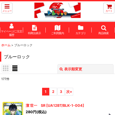
メニュー
カート
マイページ/ご注文
特商法表示
ご利用案内
カテゴリ
商品検索
履歴
ホーム
>
ブルーロック
ブルーロック
表示順変更
閉じる
177
件
サブカテゴリ
:
1
2
3
次
»
表示数
:
潔 世一 SR
[
UA12BT/BLK-1-004
]
在庫あり
280
円
(税込)