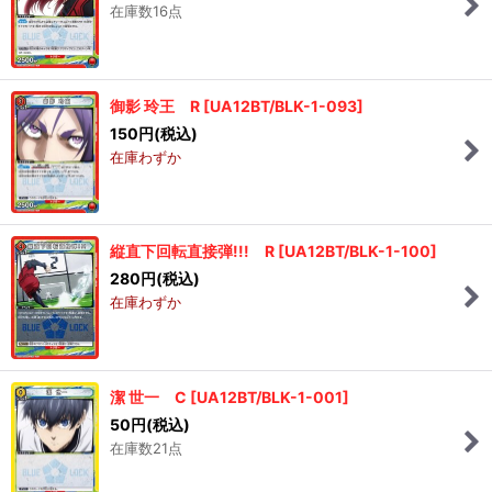
在庫数16点
御影 玲王 R
[
UA12BT/BLK-1-093
]
150
円
(税込)
在庫わずか
縦直下回転直接弾!!! R
[
UA12BT/BLK-1-100
]
280
円
(税込)
在庫わずか
潔 世一 C
[
UA12BT/BLK-1-001
]
50
円
(税込)
在庫数21点