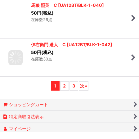
馬狼 照英 C
[
UA12BT/BLK-1-040
]
50
円
(税込)
在庫数26点
伊右衛門 送人 C
[
UA12BT/BLK-1-042
]
50
円
(税込)
在庫数30点
1
2
3
次
»
ショッピングカート
特定商取引法表示