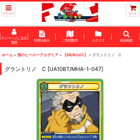
メニュー
カート
マイページ/ご注文
特商法表示
ご利用案内
カテゴリ
商品検索
履歴
ホーム
>
僕のヒーローアカデミア
>
【SR/R/U/C】
>
グラントリノ C
グラントリノ C
[
UA10BT/MHA-1-047
]