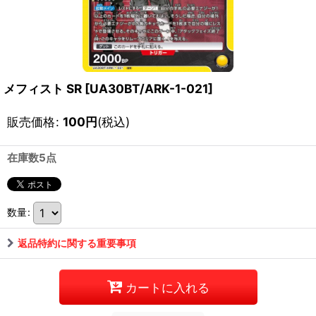
メフィスト SR
[
UA30BT/ARK-1-021
]
販売価格
:
100
円
(税込)
在庫数5点
数量
:
返品特約に関する重要事項
カートに入れる