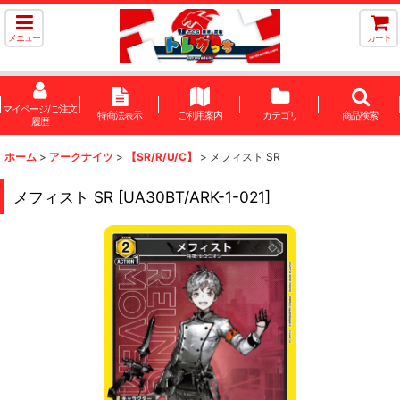
メニュー
カート
マイページ/ご注文
特商法表示
ご利用案内
カテゴリ
商品検索
履歴
ホーム
>
アークナイツ
>
【SR/R/U/C】
>
メフィスト SR
メフィスト SR
[
UA30BT/ARK-1-021
]