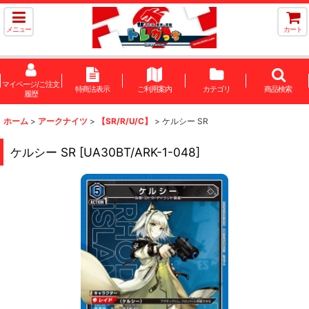
メニュー
カート
マイページ/ご注文
特商法表示
ご利用案内
カテゴリ
商品検索
履歴
ホーム
>
アークナイツ
>
【SR/R/U/C】
>
ケルシー SR
ケルシー SR
[
UA30BT/ARK-1-048
]