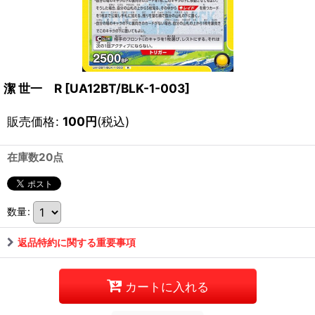
潔 世一 R
[
UA12BT/BLK-1-003
]
販売価格
:
100
円
(税込)
在庫数20点
数量
:
返品特約に関する重要事項
カートに入れる