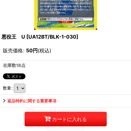
悪役王 U
[
UA12BT/BLK-1-030
]
販売価格
:
50
円
(税込)
在庫数18点
数量
:
返品特約に関する重要事項
カートに入れる