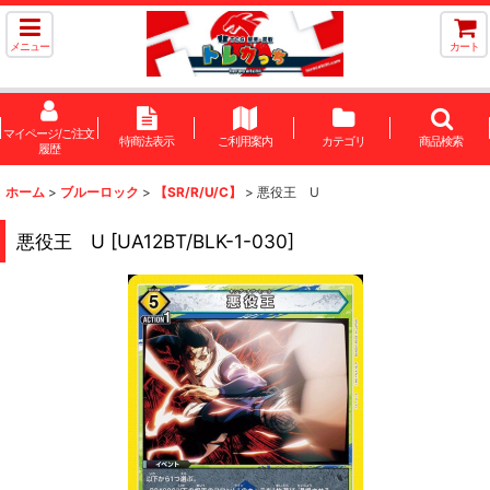
メニュー
カート
マイページ/ご注文
特商法表示
ご利用案内
カテゴリ
商品検索
履歴
ホーム
>
ブルーロック
>
【SR/R/U/C】
>
悪役王 U
悪役王 U
[
UA12BT/BLK-1-030
]