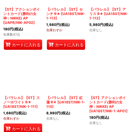
絞り込む
【ST】アクションポイ
【パラレル】【ST】セ
【パラレル】【ST】ア
ントカード(勝利の女
ンチ R★
[
UA18ST/NIK-
リス R★
[
UA18ST/NIK-
神：NIKKE) AP
1-113
]
1-112
]
[
UAPR/NIK-AP02
]
1,980
円
(税込)
5,980
円
(税込)
180
円
(税込)
在庫わずか
在庫なし
在庫数47点
カートに入れる
カートに入れる
【パラレル】【ST】ス
【パラレル】【ST】紅
【ST】アクションポイ
ノーホワイト R★
蓮 R★
[
UA18ST/NIK-1-
ントカード(勝利の女
[
UA18ST/NIK-1-111
]
110
]
神：NIKKE) AP
[
UA18ST/NIK-1-AP01
]
1,680
円
(税込)
8,980
円
(税込)
180
円
(税込)
在庫わずか
在庫なし
在庫なし
カートに入れる