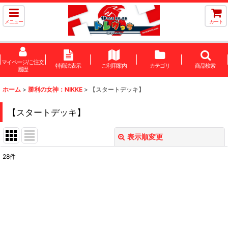
メニュー
カート
マイページ/ご注文
特商法表示
ご利用案内
カテゴリ
商品検索
履歴
ホーム
>
勝利の女神：NIKKE
>
【スタートデッキ】
【スタートデッキ】
表示順変更
閉じる
28
件
表示数
:
在庫あり
並び順
: