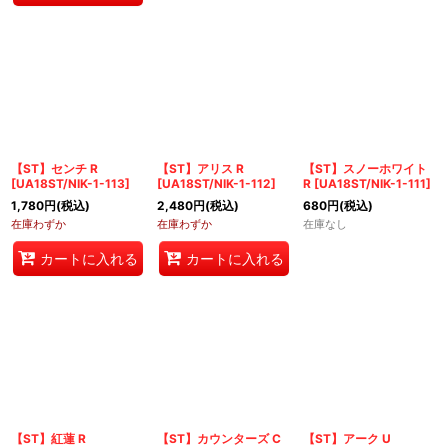
【ST】センチ R
【ST】アリス R
【ST】スノーホワイト
[
UA18ST/NIK-1-113
]
[
UA18ST/NIK-1-112
]
R
[
UA18ST/NIK-1-111
]
1,780
円
(税込)
2,480
円
(税込)
680
円
(税込)
在庫わずか
在庫わずか
在庫なし
カートに入れる
カートに入れる
【ST】紅蓮 R
【ST】カウンターズ C
【ST】アーク U