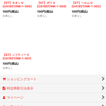
【ST】ネオン U
【ST】ポリ U
【ST】ヘルム U
[
UA18ST/NIK-1-005
]
[
UA18ST/NIK-1-004
]
[
UA18ST/NIK-1-002
]
100
円
(税込)
100
円
(税込)
100
円
(税込)
在庫なし
在庫なし
在庫なし
【ST】シフティー C
[
UA18ST/NIK-1-001
]
100
円
(税込)
在庫なし
ショッピングカート
特定商取引法表示
マイページ