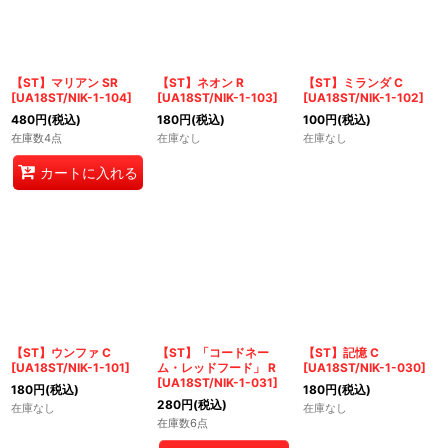
【ST】マリアン SR
【ST】ネオン R
【ST】ミランダ C
[
UA18ST/NIK-1-104
]
[
UA18ST/NIK-1-103
]
[
UA18ST/NIK-1-102
]
480
円
(税込)
180
円
(税込)
100
円
(税込)
在庫数4点
在庫なし
在庫なし
カートに入れる
【ST】ウンファ C
【ST】「コードネー
【ST】記憶 C
[
UA18ST/NIK-1-101
]
ム・レッドフード」 R
[
UA18ST/NIK-1-030
]
[
UA18ST/NIK-1-031
]
180
円
(税込)
180
円
(税込)
280
円
(税込)
在庫なし
在庫なし
在庫数6点