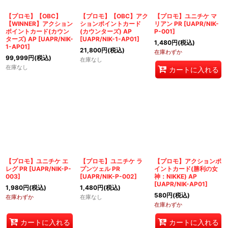
絞り込む
【プロモ】【OBC】
【プロモ】【OBC】アク
【プロモ】ユニチケ マ
【WINNER】アクション
ションポイントカード
リアン PR
[
UAPR/NIK-
ポイントカード(カウン
(カウンターズ) AP
P-001
]
ターズ) AP
[
UAPR/NIK-
[
UAPR/NIK-1-AP01
]
1,480
円
(税込)
1-AP01
]
21,800
円
(税込)
在庫わずか
99,999
円
(税込)
在庫なし
在庫なし
カートに入れる
【プロモ】ユニチケ エ
【プロモ】ユニチケ ラ
【プロモ】アクションポ
レグ PR
[
UAPR/NIK-P-
プンツェル PR
イントカード(勝利の女
003
]
[
UAPR/NIK-P-002
]
神：NIKKE) AP
[
UAPR/NIK-AP01
]
1,980
円
(税込)
1,480
円
(税込)
580
円
(税込)
在庫わずか
在庫なし
在庫わずか
カートに入れる
カートに入れる