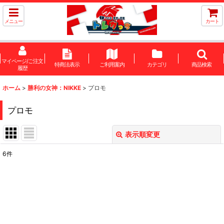
メニュー
カート
マイページ/ご注文
特商法表示
ご利用案内
カテゴリ
商品検索
履歴
ホーム
>
勝利の女神：NIKKE
>
プロモ
プロモ
表示順変更
閉じる
6
件
表示数
:
在庫あり
並び順
: