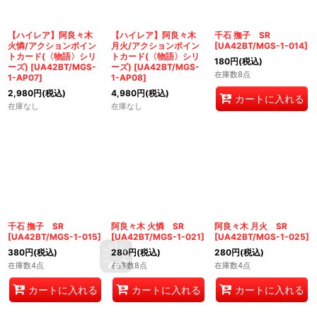
【ハイレア】阿良々木
【ハイレア】阿良々木
千石 撫子 SR
火憐/アクションポイン
月火/アクションポイン
[
UA42BT/MGS-1-014
]
トカード(〈物語〉シリ
トカード(〈物語〉シリ
180
円
(税込)
ーズ)
[
UA42BT/MGS-
ーズ)
[
UA42BT/MGS-
在庫数8点
1-AP07
]
1-AP08
]
2,980
円
(税込)
4,980
円
(税込)
カートに入れる
在庫なし
在庫なし
千石 撫子 SR
阿良々木 火憐 SR
阿良々木 月火 SR
[
UA42BT/MGS-1-015
]
[
UA42BT/MGS-1-021
]
[
UA42BT/MGS-1-025
]
380
円
(税込)
280
円
(税込)
280
円
(税込)
在庫数4点
在庫数8点
在庫数4点
カートに入れる
カートに入れる
カートに入れる