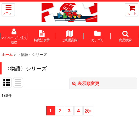
メニュー
カート
マイページ/ご注文
特商法表示
ご利用案内
カテゴリ
商品検索
履歴
ホーム
>
〈物語〉シリーズ
〈物語〉シリーズ
表示順変更
閉じる
186
件
サブカテゴリ
:
1
2
3
4
次
»
表示数
:
在庫あり