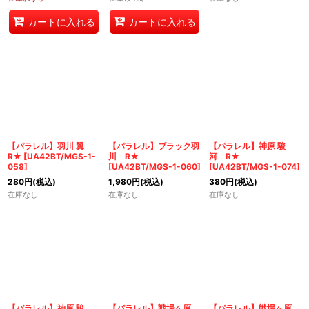
カートに入れる
カートに入れる
【パラレル】羽川 翼
【パラレル】ブラック羽
【パラレル】神原 駿
R★
[
UA42BT/MGS-1-
川 R★
河 R★
058
]
[
UA42BT/MGS-1-060
]
[
UA42BT/MGS-1-074
]
280
円
(税込)
1,980
円
(税込)
380
円
(税込)
在庫なし
在庫なし
在庫なし
【パラレル】神原 駿
【パラレル】戦場ヶ原
【パラレル】戦場ヶ原