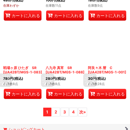
480
円
(税込)
100
円
(税込)
180
円
(税込)
在庫わずか
在庫数11点
在庫数9点
カートに入れる
カートに入れる
カートに入れる
戦場ヶ原 ひたぎ SR
八九寺 真宵 SR
阿良々木 暦 C
[
UA42BT/MGS-1-083
]
[
UA42BT/MGS-1-088
]
[
UA42BT/MGS-1-001
]
780
円
(税込)
280
円
(税込)
30
円
(税込)
在庫数8点
在庫数8点
在庫数28点
カートに入れる
カートに入れる
カートに入れる
1
2
3
4
次
»
ショッピングカート