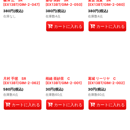
篠澤 広 SR
秦谷 美鈴 SR
紫雲 清夏 SR
[
EX13BT/GIM-2-047
]
[
EX13BT/GIM-2-050
]
[
EX13BT/GIM-2-060
]
380
円
(税込)
380
円
(税込)
380
円
(税込)
在庫なし
在庫数4点
在庫数4点
カートに入れる
カートに入れる
月村 手毬 SR
根緒 亜紗里 C
葛城 リーリヤ C
[
EX13BT/GIM-2-062
]
[
EX13BT/GIM-2-001
]
[
EX13BT/GIM-2-002
]
580
円
(税込)
30
円
(税込)
30
円
(税込)
在庫数4点
在庫数60点
在庫数60点
カートに入れる
カートに入れる
カートに入れる