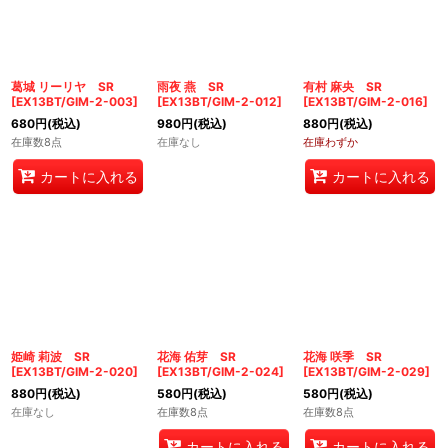
絞り込む
葛城 リーリヤ SR
雨夜 燕 SR
有村 麻央 SR
[
EX13BT/GIM-2-003
]
[
EX13BT/GIM-2-012
]
[
EX13BT/GIM-2-016
]
680
円
(税込)
980
円
(税込)
880
円
(税込)
在庫数8点
在庫なし
在庫わずか
カートに入れる
カートに入れる
姫崎 莉波 SR
花海 佑芽 SR
花海 咲季 SR
[
EX13BT/GIM-2-020
]
[
EX13BT/GIM-2-024
]
[
EX13BT/GIM-2-029
]
880
円
(税込)
580
円
(税込)
580
円
(税込)
在庫なし
在庫数8点
在庫数8点
カートに入れる
カートに入れる