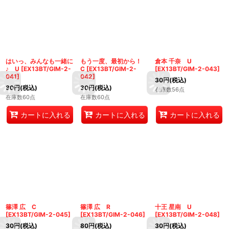
はいっ、みんなも一緒に
もう一度、最初から！
倉本 千奈 U
♪ U
[
EX13BT/GIM-2-
C
[
EX13BT/GIM-2-
[
EX13BT/GIM-2-043
]
041
]
042
]
30
円
(税込)
80
円
(税込)
30
円
(税込)
在庫数56点
在庫数60点
在庫数60点
カートに入れる
カートに入れる
カートに入れる
篠澤 広 C
篠澤 広 R
十王 星南 U
[
EX13BT/GIM-2-045
]
[
EX13BT/GIM-2-046
]
[
EX13BT/GIM-2-048
]
30
円
(税込)
80
円
(税込)
30
円
(税込)