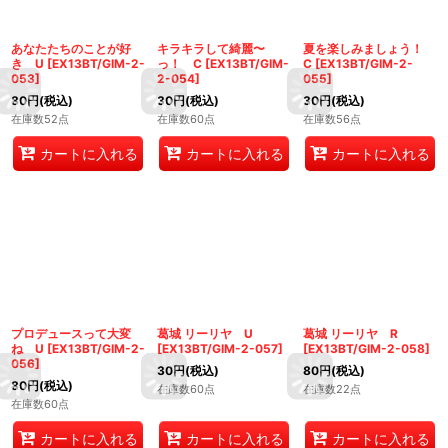
あなたたちのことが好
キラキラして綺麗〜
夏を楽しみましょう！
き U
[
EX13BT/GIM-2-
っ！ C
[
EX13BT/GIM-
C
[
EX13BT/GIM-2-
053
]
2-054
]
055
]
80
円
(税込)
30
円
(税込)
30
円
(税込)
在庫数52点
在庫数60点
在庫数56点
カートに入れる
カートに入れる
カートに入れる
プロデュースって大変
葛城 リーリヤ U
葛城 リーリヤ R
ね U
[
EX13BT/GIM-2-
[
EX13BT/GIM-2-057
]
[
EX13BT/GIM-2-058
]
056
]
30
円
(税込)
80
円
(税込)
80
円
(税込)
在庫数60点
在庫数22点
在庫数60点
カートに入れる
カートに入れる
カートに入れる