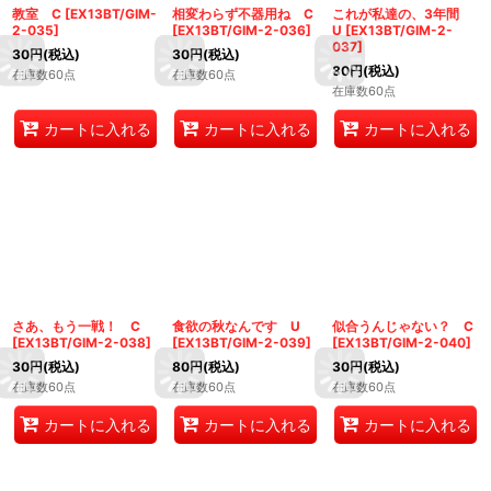
教室 C
[
EX13BT/GIM-
相変わらず不器用ね C
これが私達の、3年間
2-035
]
[
EX13BT/GIM-2-036
]
U
[
EX13BT/GIM-2-
037
]
30
円
(税込)
30
円
(税込)
80
円
(税込)
在庫数60点
在庫数60点
在庫数60点
カートに入れる
カートに入れる
カートに入れる
さあ、もう一戦！ C
食欲の秋なんです U
似合うんじゃない？ C
[
EX13BT/GIM-2-038
]
[
EX13BT/GIM-2-039
]
[
EX13BT/GIM-2-040
]
30
円
(税込)
80
円
(税込)
30
円
(税込)
在庫数60点
在庫数60点
在庫数60点
カートに入れる
カートに入れる
カートに入れる