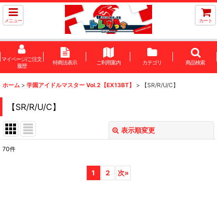
メニュー
カート
マイページ/ご注文
特商法表示
ご利用案内
カテゴリ
商品検索
履歴
ホーム
>
学園アイドルマスター Vol.2【EX13BT】
>
【SR/R/U/C】
【SR/R/U/C】
表示順変更
閉じる
70
件
表示数
:
1
2
次
»
在庫あり
並び順
: