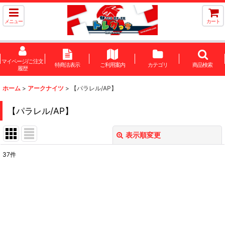
メニュー
カート
マイページ/ご注文
特商法表示
ご利用案内
カテゴリ
商品検索
履歴
ホーム
>
アークナイツ
>
【パラレル/AP】
【パラレル/AP】
表示順変更
閉じる
37
件
表示数
:
在庫あり
並び順
: