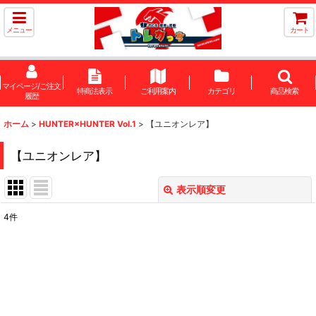
メニュー
カート
マイページ/ご注文
特商法表示
ご利用案内
カテゴリ
商品検索
履歴
ホーム
>
HUNTER×HUNTER Vol.1
>
【ユニオンレア】
【ユニオンレア】
表示順変更
閉じる
4
件
表示数
:
在庫あり
並び順
: