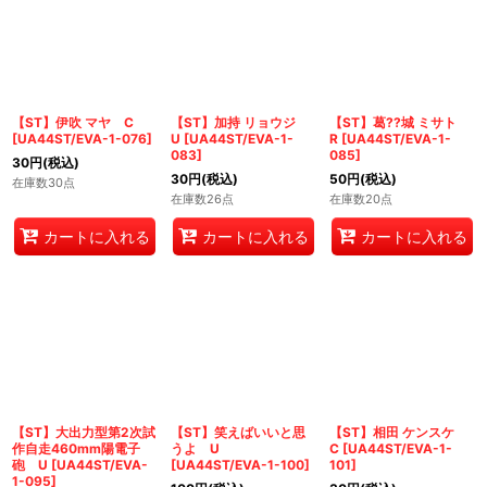
【ST】伊吹 マヤ C
【ST】加持 リョウジ
【ST】葛??城 ミサト
[
UA44ST/EVA-1-076
]
U
[
UA44ST/EVA-1-
R
[
UA44ST/EVA-1-
083
]
085
]
30
円
(税込)
30
円
(税込)
50
円
(税込)
在庫数30点
在庫数26点
在庫数20点
カートに入れる
カートに入れる
カートに入れる
【ST】大出力型第2次試
【ST】笑えばいいと思
【ST】相田 ケンスケ
作自走460mm陽電子
うよ U
C
[
UA44ST/EVA-1-
砲 U
[
UA44ST/EVA-
[
UA44ST/EVA-1-100
]
101
]
1-095
]