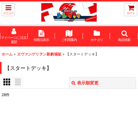
メニュー
カート
マイページ/ご注文
特商法表示
ご利用案内
カテゴリ
商品検索
履歴
ホーム
>
ヱヴァンゲリヲン新劇場版
>
【スタートデッキ】
【スタートデッキ】
表示順変更
閉じる
28
件
表示数
:
在庫あり
並び順
: