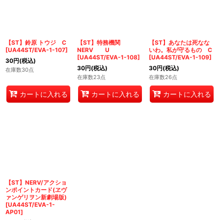
【ST】鈴原 トウジ C
【ST】特務機関
【ST】あなたは死なな
[
UA44ST/EVA-1-107
]
NERV U
いわ。私が守るもの C
[
UA44ST/EVA-1-108
]
[
UA44ST/EVA-1-109
]
30
円
(税込)
30
円
(税込)
30
円
(税込)
在庫数30点
在庫数23点
在庫数26点
カートに入れる
カートに入れる
カートに入れる
【ST】NERV/アクショ
ンポイントカード(ヱヴ
ァンゲリヲン新劇場版)
[
UA44ST/EVA-1-
AP01
]