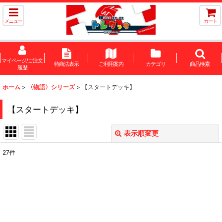
メニュー
カート
マイページ/ご注文
特商法表示
ご利用案内
カテゴリ
商品検索
履歴
ホーム
>
〈物語〉シリーズ
>
【スタートデッキ】
【スタートデッキ】
表示順変更
閉じる
27
件
表示数
:
在庫あり
並び順
: