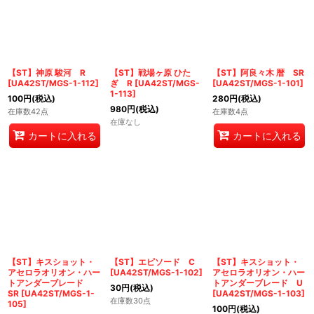
【ST】神原 駿河 R
【ST】戦場ヶ原 ひた
【ST】阿良々木 暦 SR
[
UA42ST/MGS-1-112
]
ぎ R
[
UA42ST/MGS-
[
UA42ST/MGS-1-101
]
1-113
]
100
円
(税込)
280
円
(税込)
980
円
(税込)
在庫数42点
在庫数4点
在庫なし
カートに入れる
カートに入れる
【ST】キスショット・
【ST】エピソード C
【ST】キスショット・
アセロラオリオン・ハー
[
UA42ST/MGS-1-102
]
アセロラオリオン・ハー
トアンダーブレード
トアンダーブレード U
30
円
(税込)
SR
[
UA42ST/MGS-1-
[
UA42ST/MGS-1-103
]
在庫数30点
105
]
100
円
(税込)