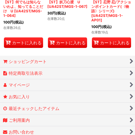
【ST】何でもは知らな
【ST】妖刀心渡 U
【ST】忍野 忍/アクショ
いわよ、知ってることだ
[
UA42ST/MGS-1-067
]
ンポイントカード(〈物
け U
[
UA42ST/MGS-
語〉シリーズ)
30
円
(税込)
1-064
]
[
UA42ST/MGS-1-
在庫数20点
AP01
]
100
円
(税込)
100
円
(税込)
在庫数26点
在庫数19点
カートに入れる
カートに入れる
カートに入れる
ショッピングカート
特定商取引法表示
マイページ
お気に入り
最近チェックしたアイテム
ご利用案内
お問い合わせ