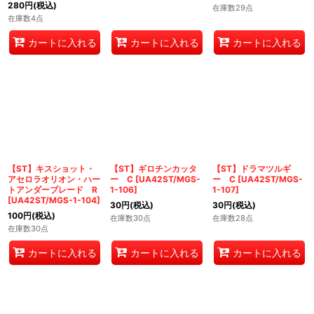
280
円
(税込)
在庫数29点
在庫数4点
カートに入れる
カートに入れる
カートに入れる
【ST】キスショット・
【ST】ギロチンカッタ
【ST】ドラマツルギ
アセロラオリオン・ハー
ー C
[
UA42ST/MGS-
ー C
[
UA42ST/MGS-
トアンダーブレード R
1-106
]
1-107
]
[
UA42ST/MGS-1-104
]
30
円
(税込)
30
円
(税込)
100
円
(税込)
在庫数30点
在庫数28点
在庫数30点
カートに入れる
カートに入れる
カートに入れる