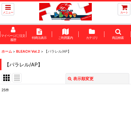
メニュー
カート
マイページ/ご注文
特商法表示
ご利用案内
カテゴリ
商品検索
履歴
ホーム
>
BLEACH Vol.2
>
【パラレル/AP】
【パラレル/AP】
表示順変更
閉じる
25
件
表示数
:
在庫あり
並び順
: