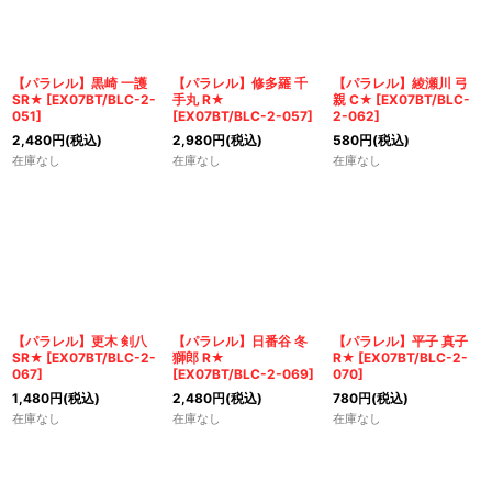
【パラレル】黒崎 一護
【パラレル】修多羅 千
【パラレル】綾瀬川 弓
SR★
[
EX07BT/BLC-2-
手丸 R★
親 C★
[
EX07BT/BLC-
051
]
[
EX07BT/BLC-2-057
]
2-062
]
2,480
円
(税込)
2,980
円
(税込)
580
円
(税込)
在庫なし
在庫なし
在庫なし
【パラレル】更木 剣八
【パラレル】日番谷 冬
【パラレル】平子 真子
SR★
[
EX07BT/BLC-2-
獅郎 R★
R★
[
EX07BT/BLC-2-
067
]
[
EX07BT/BLC-2-069
]
070
]
1,480
円
(税込)
2,480
円
(税込)
780
円
(税込)
在庫なし
在庫なし
在庫なし