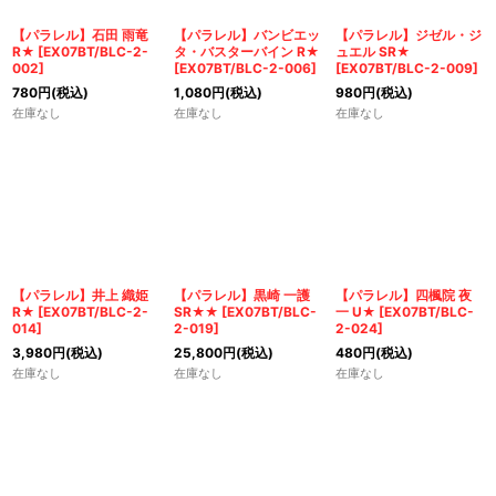
絞り込む
【パラレル】石田 雨竜
【パラレル】バンビエッ
【パラレル】ジゼル・ジ
R★
[
EX07BT/BLC-2-
タ・バスターバイン R★
ュエル SR★
002
]
[
EX07BT/BLC-2-006
]
[
EX07BT/BLC-2-009
]
780
円
(税込)
1,080
円
(税込)
980
円
(税込)
在庫なし
在庫なし
在庫なし
【パラレル】井上 織姫
【パラレル】黒崎 一護
【パラレル】四楓院 夜
R★
[
EX07BT/BLC-2-
SR★★
[
EX07BT/BLC-
一 U★
[
EX07BT/BLC-
014
]
2-019
]
2-024
]
3,980
円
(税込)
25,800
円
(税込)
480
円
(税込)
在庫なし
在庫なし
在庫なし