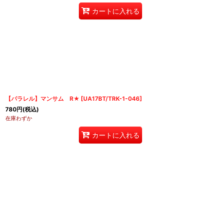
カートに入れる
【パラレル】マンサム R★
[
UA17BT/TRK-1-046
]
780
円
(税込)
在庫わずか
カートに入れる