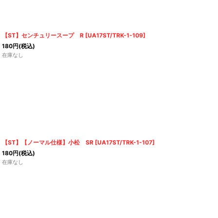
【ST】センチュリースープ R
[
UA17ST/TRK-1-109
]
180
円
(税込)
在庫なし
【ST】【ノーマル仕様】小松 SR
[
UA17ST/TRK-1-107
]
180
円
(税込)
在庫なし