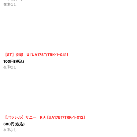
在庫なし
【ST】次郎 U
[
UA17ST/TRK-1-041
]
100
円
(税込)
在庫なし
【パラレル】サニー R★
[
UA17BT/TRK-1-012
]
680
円
(税込)
在庫なし