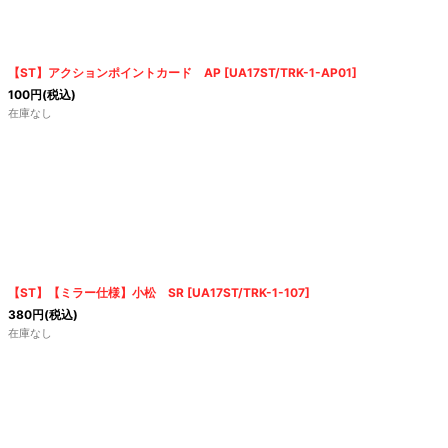
絞り込む
【ST】アクションポイントカード AP
[
UA17ST/TRK-1-AP01
]
100
円
(税込)
在庫なし
【ST】【ミラー仕様】小松 SR
[
UA17ST/TRK-1-107
]
380
円
(税込)
在庫なし