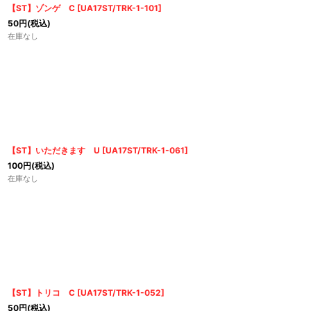
【ST】ゾンゲ C
[
UA17ST/TRK-1-101
]
50
円
(税込)
在庫なし
【ST】いただきます U
[
UA17ST/TRK-1-061
]
100
円
(税込)
在庫なし
【ST】トリコ C
[
UA17ST/TRK-1-052
]
50
円
(税込)