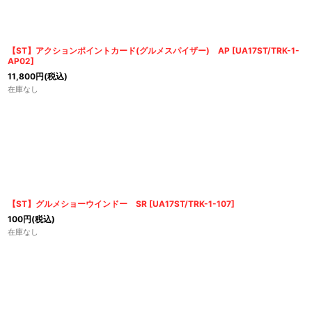
並び順
:
【ST】アクションポイントカード(グルメスパイザー) AP
[
UA17ST/TRK-1-
AP02
]
11,800
円
(税込)
在庫なし
【ST】グルメショーウインドー SR
[
UA17ST/TRK-1-107
]
100
円
(税込)
在庫なし