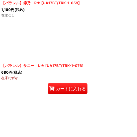
【パラレル】節乃 R★
[
UA17BT/TRK-1-059
]
1,180
円
(税込)
在庫なし
【パラレル】サニー U★
[
UA17BT/TRK-1-076
]
680
円
(税込)
在庫わずか
カートに入れる