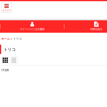
メニュー
マイページ/ご注文履歴
特商法表示
ホーム
>
トリコ
トリコ
173
件
サブカテゴリ
:
表示数
:
在庫あり