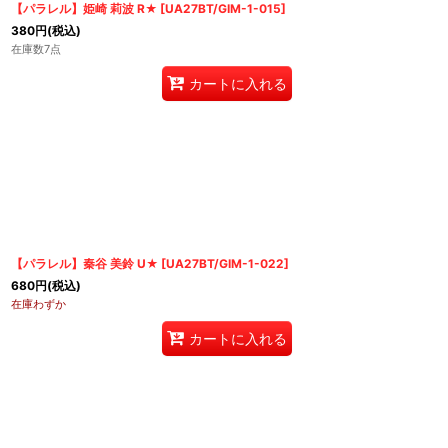
【パラレル】姫崎 莉波 R★
[
UA27BT/GIM-1-015
]
380
円
(税込)
在庫数7点
カートに入れる
【パラレル】秦谷 美鈴 U★
[
UA27BT/GIM-1-022
]
680
円
(税込)
在庫わずか
カートに入れる