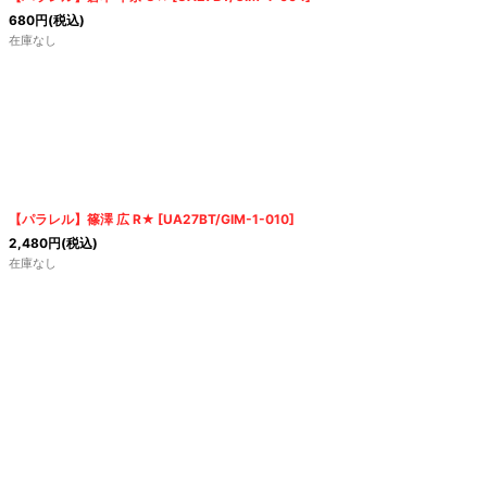
680
円
(税込)
在庫なし
【パラレル】篠澤 広 R★
[
UA27BT/GIM-1-010
]
2,480
円
(税込)
在庫なし