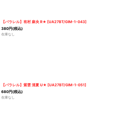
【パラレル】有村 麻央 R★
[
UA27BT/GIM-1-043
]
380
円
(税込)
在庫なし
【パラレル】紫雲 清夏 U★
[
UA27BT/GIM-1-051
]
680
円
(税込)
在庫なし