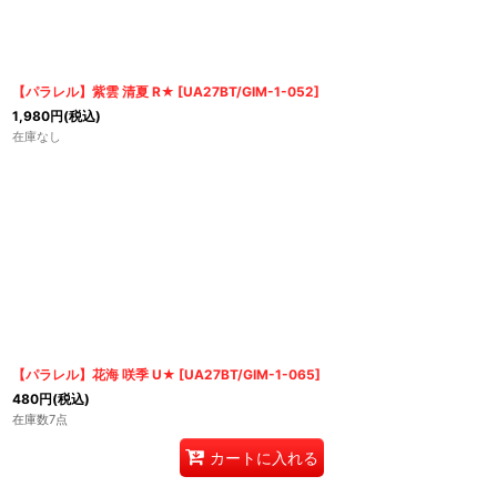
【パラレル】紫雲 清夏 R★
[
UA27BT/GIM-1-052
]
1,980
円
(税込)
在庫なし
【パラレル】花海 咲季 U★
[
UA27BT/GIM-1-065
]
480
円
(税込)
在庫数7点
カートに入れる