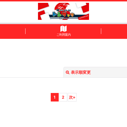
ご利用案内
表示順変更
1
2
次
»