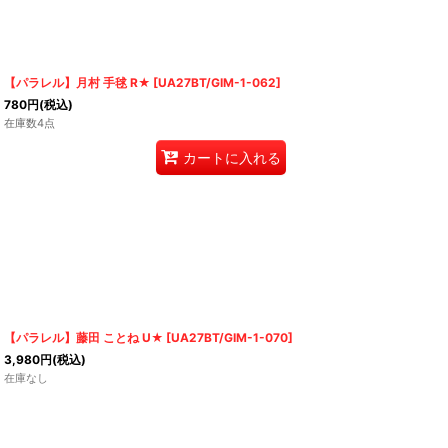
【パラレル】月村 手毬 R★
[
UA27BT/GIM-1-062
]
780
円
(税込)
在庫数4点
カートに入れる
【パラレル】藤田 ことね U★
[
UA27BT/GIM-1-070
]
3,980
円
(税込)
在庫なし