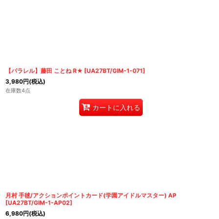
【パラレル】藤田 ことね R★
[
UA27BT/GIM-1-071
]
3,980
円
(税込)
在庫数4点
カートに入れる
月村 手毬/アクションポイントカード(学園アイドルマスター) AP
[
UA27BT/GIM-1-AP02
]
6,980
円
(税込)