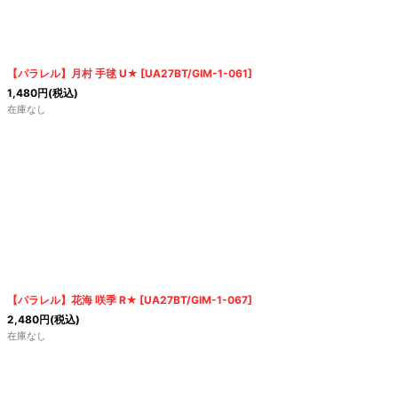
【パラレル】月村 手毬 U★
[
UA27BT/GIM-1-061
]
1,480
円
(税込)
在庫なし
【パラレル】花海 咲季 R★
[
UA27BT/GIM-1-067
]
2,480
円
(税込)
在庫なし