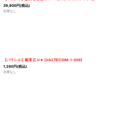
39,800
円
(税込)
在庫なし
【パラレル】篠澤 広 U★
[
UA27BT/GIM-1-009
]
1,280
円
(税込)
在庫なし