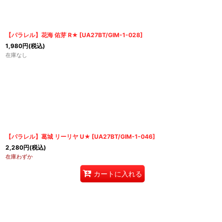
【パラレル】花海 佑芽 R★
[
UA27BT/GIM-1-028
]
1,980
円
(税込)
在庫なし
【パラレル】葛城 リーリヤ U★
[
UA27BT/GIM-1-046
]
2,280
円
(税込)
在庫わずか
カートに入れる