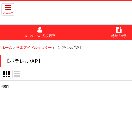
メニュー
マイページ/ご注文履歴
特商法表示
ホーム
>
学園アイドルマスター
>
【パラレル/AP】
【パラレル/AP】
68
件
表示数
:
在庫あり
並び順
: