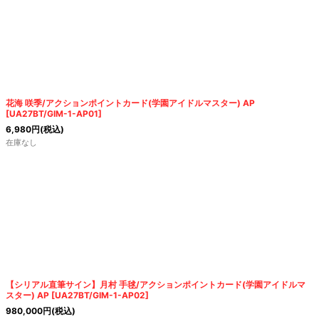
花海 咲季/アクションポイントカード(学園アイドルマスター) AP
[
UA27BT/GIM-1-AP01
]
6,980
円
(税込)
在庫なし
【シリアル直筆サイン】月村 手毬/アクションポイントカード(学園アイドルマ
スター) AP
[
UA27BT/GIM-1-AP02
]
980,000
円
(税込)