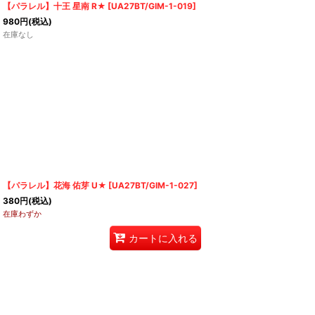
【パラレル】十王 星南 R★
[
UA27BT/GIM-1-019
]
980
円
(税込)
在庫なし
【パラレル】花海 佑芽 U★
[
UA27BT/GIM-1-027
]
380
円
(税込)
在庫わずか
カートに入れる