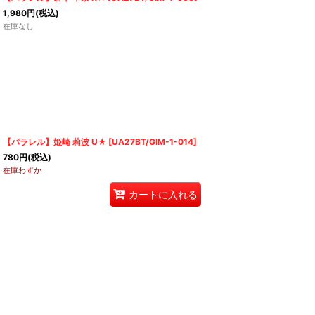
1,980
円
(税込)
在庫なし
【パラレル】姫崎 莉波 U★
[
UA27BT/GIM-1-014
]
780
円
(税込)
在庫わずか
カートに入れる