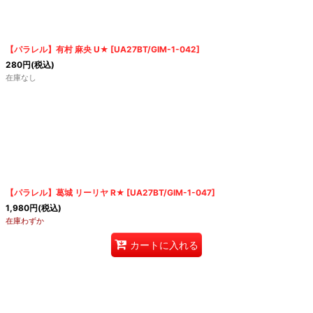
【パラレル】有村 麻央 U★
[
UA27BT/GIM-1-042
]
280
円
(税込)
在庫なし
【パラレル】葛城 リーリヤ R★
[
UA27BT/GIM-1-047
]
1,980
円
(税込)
在庫わずか
カートに入れる