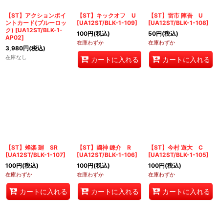
絞り込む
【ST】アクションポイ
【ST】キックオフ U
【ST】雷市 陣吾 U
ントカード(ブルーロッ
[
UA12ST/BLK-1-109
]
[
UA12ST/BLK-1-108
]
ク)
[
UA12ST/BLK-1-
100
円
(税込)
50
円
(税込)
AP02
]
在庫わずか
在庫わずか
3,980
円
(税込)
在庫なし
カートに入れる
カートに入れる
【ST】蜂楽 廻 SR
【ST】國神 錬介 R
【ST】今村 遊大 C
[
UA12ST/BLK-1-107
]
[
UA12ST/BLK-1-106
]
[
UA12ST/BLK-1-105
]
100
円
(税込)
100
円
(税込)
100
円
(税込)
在庫わずか
在庫わずか
在庫わずか
カートに入れる
カートに入れる
カートに入れる