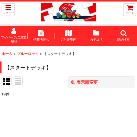
メニュー
カート
マイページ/ご注文
特商法表示
ご利用案内
カテゴリ
商品検索
履歴
ホーム
>
ブルーロック
>
【スタートデッキ】
【スタートデッキ】
表示順変更
閉じる
19
件
表示数
:
在庫あり
並び順
: