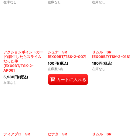
在庫なし
在庫なし
在庫なし
アクションポイントカー
シュナ SR
リムル SR
ド(転生したらスライム
[
EX09BT/TSK-2-007
]
[
EX09BT/TSK-2-018
]
だった件
100
円
(税込)
180
円
(税込)
[
EX09BT/TSK-2-
在庫数5点
在庫なし
AP06
]
5,980
円
(税込)
カートに入れる
在庫なし
ディアブロ SR
ヒナタ SR
リムル SR