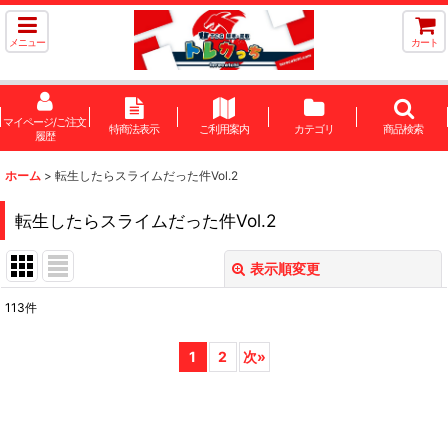
メニュー
カート
マイページ/ご注文
特商法表示
ご利用案内
カテゴリ
商品検索
履歴
ホーム
>
転生したらスライムだった件Vol.2
転生したらスライムだった件Vol.2
表示順変更
閉じる
113
件
サブカテゴリ
:
1
2
次
»
表示数
:
在庫あり