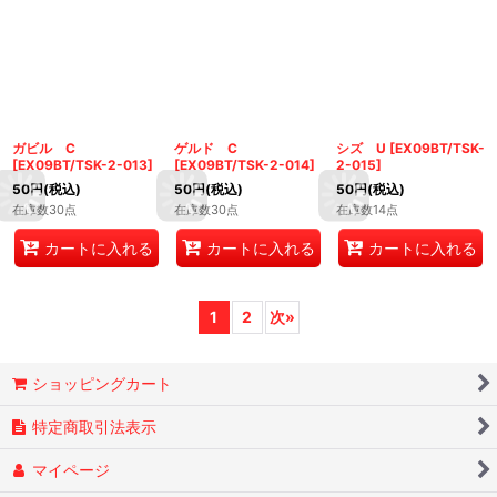
ガビル C
ゲルド C
シズ U
[
EX09BT/TSK-
[
EX09BT/TSK-2-013
]
[
EX09BT/TSK-2-014
]
2-015
]
50
円
(税込)
50
円
(税込)
50
円
(税込)
在庫数30点
在庫数30点
在庫数14点
カートに入れる
カートに入れる
カートに入れる
1
2
次
»
ショッピングカート
特定商取引法表示
マイページ