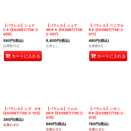
並び順
:
絞り込む
【パラレル】シュナ
【パラレル】シュナ
【パラレル】ベニマル
C★
[
EX09BT/TSK-2-
SR★★
[
EX09BT/TSK-
R★
[
EX09BT/TSK-2-
006
]
2-007
]
011
]
580
円
(税込)
9,800
円
(税込)
480
円
(税込)
在庫数10点
在庫なし
在庫数9点
カートに入れる
カートに入れる
【パラレル】シズ U★
【パラレル】リムル
【パラレル】シオン
[
EX09BT/TSK-2-015
]
SR★
[
EX09BT/TSK-2-
R★
[
EX09BT/TSK-2-
018
]
019
]
380
円
(税込)
680
円
(税込)
780
円
(税込)
在庫わずか
在庫わずか
在庫わずか