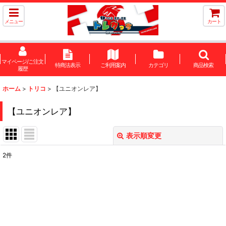
メニュー
カート
マイページ/ご注文
特商法表示
ご利用案内
カテゴリ
商品検索
履歴
ホーム
>
トリコ
>
【ユニオンレア】
【ユニオンレア】
表示順変更
閉じる
2
件
表示数
:
在庫あり
並び順
: