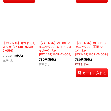
【パラレル】覚悟するん
【パラレル】VF-0S フ
【パラレル】VF-0D フ
よ U★
[
EX14BT/MCR-
ェニックス（ロイ・フォ
ェニックス（工藤 シ
2-056
]
ッカー） R★
ン） R★
[
EX14BT/MCR-2-068
]
[
EX14BT/MCR-2-069
]
5,980
円
(税込)
780
円
(税込)
780
円
(税込)
在庫なし
在庫なし
在庫わずか
カートに入れる