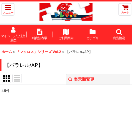
メニュー
カート
マイページ/ご注文
特商法表示
ご利用案内
カテゴリ
商品検索
履歴
ホーム
>
「マクロス」シリーズ Vol.2
>
【パラレル/AP】
【パラレル/AP】
表示順変更
閉じる
46
件
表示数
:
在庫あり
並び順
: