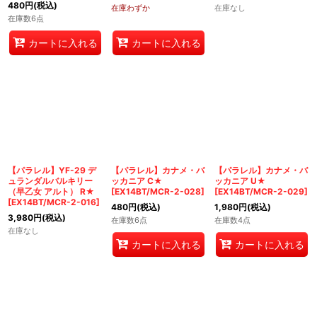
480
円
(税込)
在庫わずか
在庫なし
在庫数6点
カートに入れる
カートに入れる
【パラレル】YF-29 デ
【パラレル】カナメ・バ
【パラレル】カナメ・バ
ュランダルバルキリー
ッカニア C★
ッカニア U★
（早乙女 アルト） R★
[
EX14BT/MCR-2-028
]
[
EX14BT/MCR-2-029
]
[
EX14BT/MCR-2-016
]
480
円
(税込)
1,980
円
(税込)
3,980
円
(税込)
在庫数6点
在庫数4点
在庫なし
カートに入れる
カートに入れる