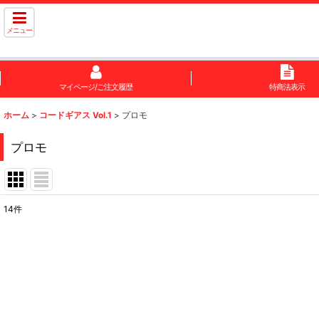
メニュー
マイページ/ご注文履歴
特商法表示
ホーム
>
コードギアス Vol.1
>
プロモ
プロモ
14
件
表示数
:
在庫あり
並び順
: