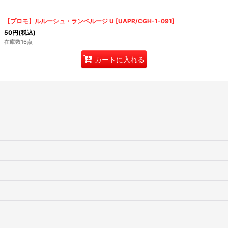
【プロモ】ルルーシュ・ランペルージ U
[
UAPR/CGH-1-091
]
50
円
(税込)
在庫数16点
カートに入れる