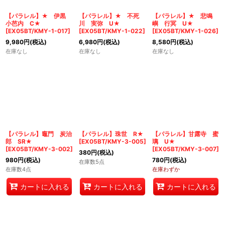
絞り込む
【パラレル】★ 伊黒
【パラレル】★ 不死
【パラレル】★ 悲鳴
小芭内 C★
川 実弥 U★
嶼 行冥 U★
[
EX05BT/KMY-1-017
]
[
EX05BT/KMY-1-022
]
[
EX05BT/KMY-1-026
]
9,980
円
(税込)
6,980
円
(税込)
8,580
円
(税込)
在庫なし
在庫なし
在庫なし
【パラレル】竈門 炭治
【パラレル】珠世 R★
【パラレル】甘露寺 蜜
郎 SR★
[
EX05BT/KMY-3-005
]
璃 U★
[
EX05BT/KMY-3-002
]
[
EX05BT/KMY-3-007
]
380
円
(税込)
980
円
(税込)
780
円
(税込)
在庫数5点
在庫数4点
在庫わずか
カートに入れる
カートに入れる
カートに入れる