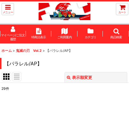
メニュー
カート
マイページ/ご注文
特商法表示
ご利用案内
カテゴリ
商品検索
履歴
ホーム
>
鬼滅の刃 Vol.2
>
【パラレル/AP】
【パラレル/AP】
表示順変更
閉じる
29
件
表示数
:
在庫あり
並び順
: