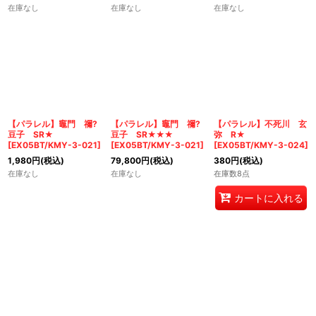
在庫なし
在庫なし
在庫なし
【パラレル】竈門 禰?
【パラレル】竈門 禰?
【パラレル】不死川 玄
豆子 SR★
豆子 SR★★★
弥 R★
[
EX05BT/KMY-3-021
]
[
EX05BT/KMY-3-021
]
[
EX05BT/KMY-3-024
]
1,980
円
(税込)
79,800
円
(税込)
380
円
(税込)
在庫なし
在庫なし
在庫数8点
カートに入れる