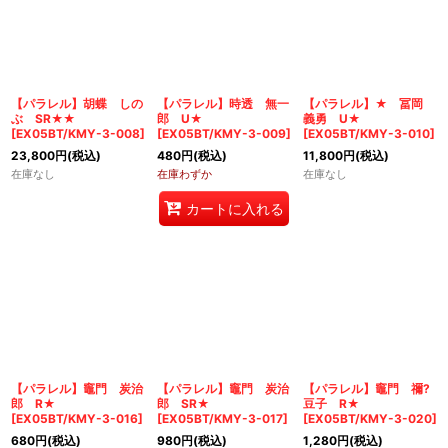
【パラレル】胡蝶 しの
【パラレル】時透 無一
【パラレル】★ 冨岡
ぶ SR★★
郎 U★
義勇 U★
[
EX05BT/KMY-3-008
]
[
EX05BT/KMY-3-009
]
[
EX05BT/KMY-3-010
]
23,800
円
(税込)
480
円
(税込)
11,800
円
(税込)
在庫なし
在庫わずか
在庫なし
カートに入れる
【パラレル】竈門 炭治
【パラレル】竈門 炭治
【パラレル】竈門 禰?
郎 R★
郎 SR★
豆子 R★
[
EX05BT/KMY-3-016
]
[
EX05BT/KMY-3-017
]
[
EX05BT/KMY-3-020
]
680
円
(税込)
980
円
(税込)
1,280
円
(税込)