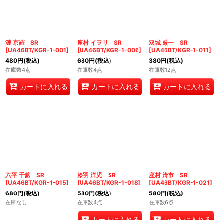
絞り込む
漣 京羅 SR
座村 イヲリ SR
双城 厳一 SR
[
UA46BT/KGR-1-001
]
[
UA46BT/KGR-1-006
]
[
UA46BT/KGR-1-011
]
480
円
(税込)
680
円
(税込)
380
円
(税込)
在庫数4点
在庫数4点
在庫数12点
カートに入れる
カートに入れる
カートに入れる
六平 千鉱 SR
漆羽 洋児 SR
座村 清市 SR
[
UA46BT/KGR-1-015
]
[
UA46BT/KGR-1-018
]
[
UA46BT/KGR-1-021
]
680
円
(税込)
580
円
(税込)
580
円
(税込)
在庫なし
在庫数4点
在庫数6点
カートに入れる
カートに入れる