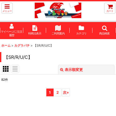
メニュー
カート
マイページ/ご注文
特商法表示
ご利用案内
カテゴリ
商品検索
履歴
ホーム
>
カグラバチ
>
【SR/R/U/C】
【SR/R/U/C】
表示順変更
閉じる
82
件
表示数
:
1
2
次
»
在庫あり
並び順
: