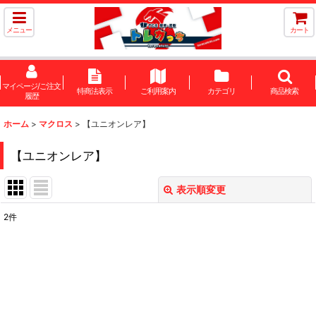
メニュー
カート
マイページ/ご注文
特商法表示
ご利用案内
カテゴリ
商品検索
履歴
ホーム
>
マクロス
>
【ユニオンレア】
【ユニオンレア】
表示順変更
閉じる
2
件
表示数
:
在庫あり
並び順
: