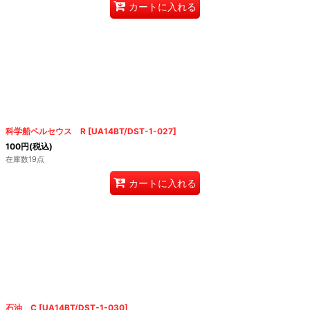
カートに入れる
科学船ペルセウス R
[
UA14BT/DST-1-027
]
100
円
(税込)
在庫数19点
カートに入れる
石油 C
[
UA14BT/DST-1-030
]