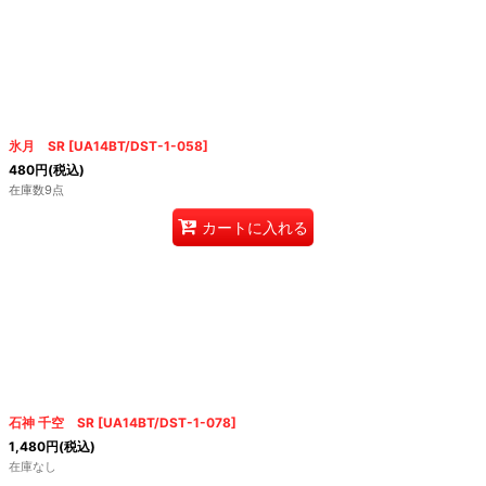
氷月 SR
[
UA14BT/DST-1-058
]
480
円
(税込)
在庫数9点
カートに入れる
石神 千空 SR
[
UA14BT/DST-1-078
]
1,480
円
(税込)
在庫なし