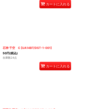
カートに入れる
石神 千空 C
[
UA14BT/DST-1-001
]
50
円
(税込)
在庫数24点
カートに入れる