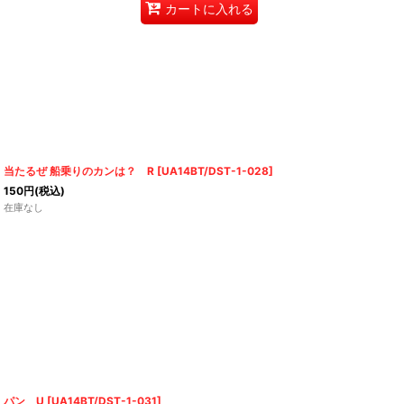
カートに入れる
当たるぜ 船乗りのカンは？ R
[
UA14BT/DST-1-028
]
150
円
(税込)
在庫なし
パン U
[
UA14BT/DST-1-031
]