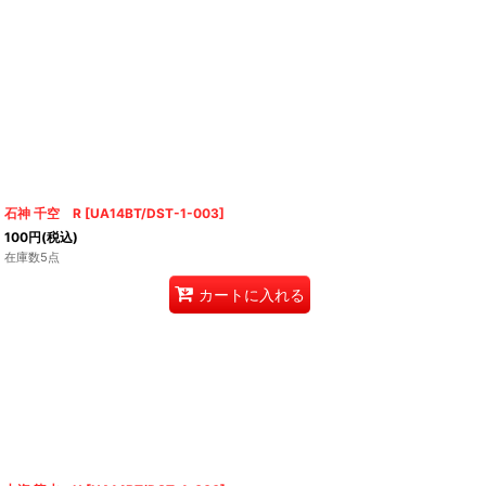
石神 千空 R
[
UA14BT/DST-1-003
]
100
円
(税込)
在庫数5点
カートに入れる