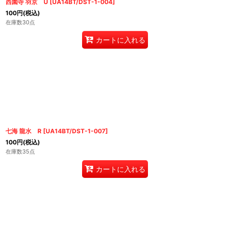
西園寺 羽京 U
[
UA14BT/DST-1-004
]
100
円
(税込)
在庫数30点
カートに入れる
七海 龍水 R
[
UA14BT/DST-1-007
]
100
円
(税込)
在庫数35点
カートに入れる