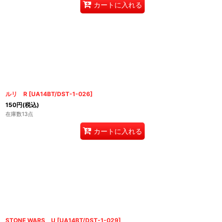
カートに入れる
ルリ R
[
UA14BT/DST-1-026
]
150
円
(税込)
在庫数13点
カートに入れる
STONE WARS U
[
UA14BT/DST-1-029
]