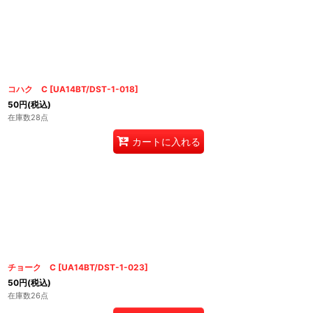
コハク C
[
UA14BT/DST-1-018
]
50
円
(税込)
在庫数28点
カートに入れる
チョーク C
[
UA14BT/DST-1-023
]
50
円
(税込)
在庫数26点