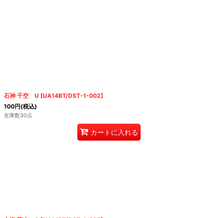
石神 千空 U
[
UA14BT/DST-1-002
]
100
円
(税込)
在庫数30点
カートに入れる