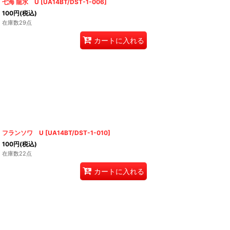
七海 龍水 U
[
UA14BT/DST-1-006
]
100
円
(税込)
在庫数29点
カートに入れる
フランソワ U
[
UA14BT/DST-1-010
]
100
円
(税込)
在庫数22点
カートに入れる