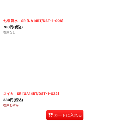
並び順
:
七海 龍水 SR
[
UA14BT/DST-1-008
]
780
円
(税込)
在庫なし
スイカ SR
[
UA14BT/DST-1-022
]
380
円
(税込)
在庫わずか
カートに入れる