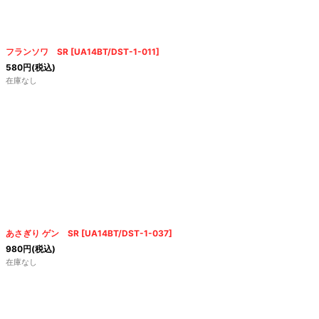
絞り込む
フランソワ SR
[
UA14BT/DST-1-011
]
580
円
(税込)
在庫なし
あさぎり ゲン SR
[
UA14BT/DST-1-037
]
980
円
(税込)
在庫なし