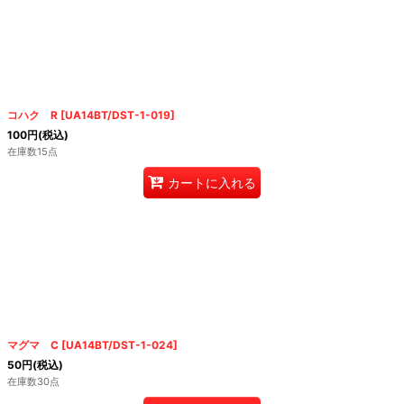
コハク R
[
UA14BT/DST-1-019
]
100
円
(税込)
在庫数15点
カートに入れる
マグマ C
[
UA14BT/DST-1-024
]
50
円
(税込)
在庫数30点