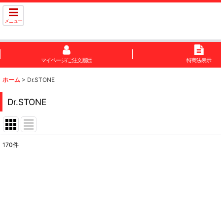
メニュー
マイページ/ご注文履歴
特商法表示
ホーム
>
Dr.STONE
Dr.STONE
170
件
サブカテゴリ
:
表示数
:
在庫あり