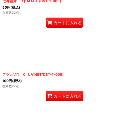
七海 龍水 C
[
UA14BT/DST-1-005
]
50
円
(税込)
在庫数22点
カートに入れる
フランソワ C
[
UA14BT/DST-1-009
]
100
円
(税込)
在庫数27点
カートに入れる