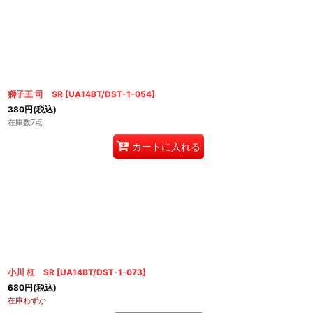
獅子王 司 SR
[
UA14BT/DST-1-054
]
380
円
(税込)
在庫数7点
カートに入れる
小川 杠 SR
[
UA14BT/DST-1-073
]
680
円
(税込)
在庫わずか