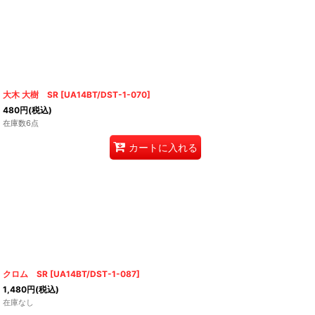
大木 大樹 SR
[
UA14BT/DST-1-070
]
480
円
(税込)
在庫数6点
カートに入れる
クロム SR
[
UA14BT/DST-1-087
]
1,480
円
(税込)
在庫なし