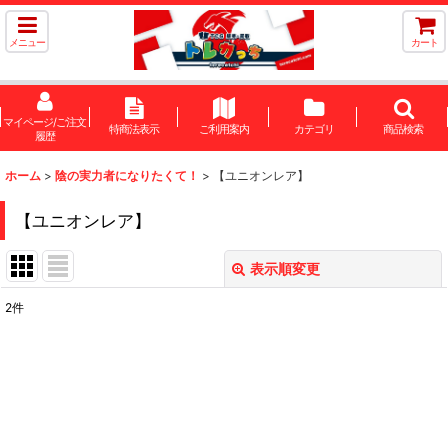
メニュー
カート
マイページ/ご注文
特商法表示
ご利用案内
カテゴリ
商品検索
履歴
ホーム
>
陰の実力者になりたくて！
>
【ユニオンレア】
【ユニオンレア】
表示順変更
閉じる
2
件
表示数
:
在庫あり
並び順
: