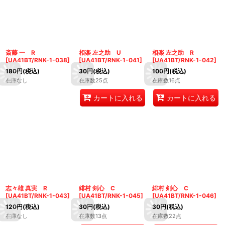
斎藤 一 R
相楽 左之助 U
相楽 左之助 R
[
UA41BT/RNK-1-038
]
[
UA41BT/RNK-1-041
]
[
UA41BT/RNK-1-042
]
180
円
(税込)
30
円
(税込)
100
円
(税込)
在庫なし
在庫数25点
在庫数16点
カートに入れる
カートに入れる
志々雄 真実 R
緋村 剣心 C
緋村 剣心 C
[
UA41BT/RNK-1-043
]
[
UA41BT/RNK-1-045
]
[
UA41BT/RNK-1-046
]
120
円
(税込)
30
円
(税込)
30
円
(税込)
在庫なし
在庫数13点
在庫数22点