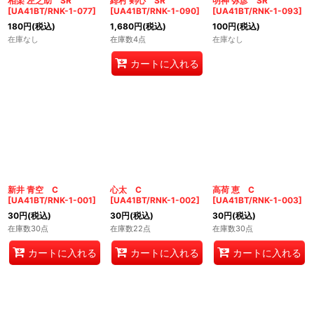
相楽 左之助 SR
緋村 剣心 SR
明神 弥彦 SR
[
UA41BT/RNK-1-077
]
[
UA41BT/RNK-1-090
]
[
UA41BT/RNK-1-093
]
180
円
(税込)
1,680
円
(税込)
100
円
(税込)
在庫なし
在庫数4点
在庫なし
カートに入れる
新井 青空 C
心太 C
高荷 恵 C
[
UA41BT/RNK-1-001
]
[
UA41BT/RNK-1-002
]
[
UA41BT/RNK-1-003
]
30
円
(税込)
30
円
(税込)
30
円
(税込)
在庫数30点
在庫数22点
在庫数30点
カートに入れる
カートに入れる
カートに入れる