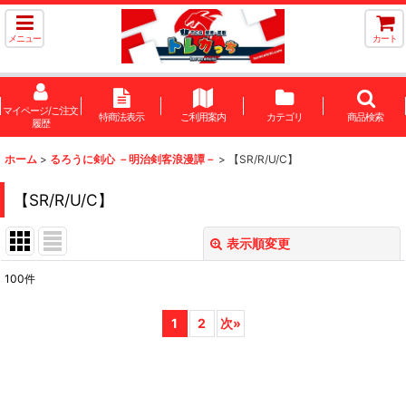
メニュー
カート
マイページ/ご注文
特商法表示
ご利用案内
カテゴリ
商品検索
履歴
ホーム
>
るろうに剣心 －明治剣客浪漫譚－
>
【SR/R/U/C】
【SR/R/U/C】
表示順変更
閉じる
100
件
表示数
:
1
2
次
»
在庫あり
並び順
: