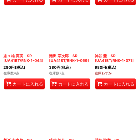
志々雄 真実 SR
瀬田 宗次郎 SR
神谷 薫 SR
[
UA41BT/RNK-1-044
]
[
UA41BT/RNK-1-059
]
[
UA41BT/RNK-1-071
]
280
円
(税込)
380
円
(税込)
980
円
(税込)
在庫数4点
在庫数7点
在庫わずか
カートに入れる
カートに入れる
カートに入れる