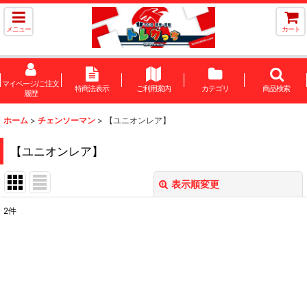
メニュー
カート
マイページ/ご注文
特商法表示
ご利用案内
カテゴリ
商品検索
履歴
ホーム
>
チェンソーマン
>
【ユニオンレア】
【ユニオンレア】
表示順変更
閉じる
2
件
表示数
:
在庫あり
並び順
: