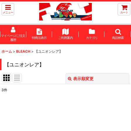
メニュー
カート
マイページ/ご注文
特商法表示
ご利用案内
カテゴリ
商品検索
履歴
ホーム
>
BLEACH
>
【ユニオンレア】
【ユニオンレア】
表示順変更
閉じる
3
件
表示数
:
在庫あり
並び順
: