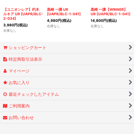
絞り込む
【ユニオンレア】朽木
黒崎 一護 UR
黒崎 一護【WINNER】
ルキア UR
[
UAPR/BLC-
[
UAPR/BLC-1-041
]
UR
[
UAPR/BLC-1-041
]
2-034
]
4,980
円
(税込)
14,800
円
(税込)
3,980
円
(税込)
在庫なし
在庫なし
在庫なし
ショッピングカート
特定商取引法表示
マイページ
お気に入り
最近チェックしたアイテム
ご利用案内
お問い合わせ