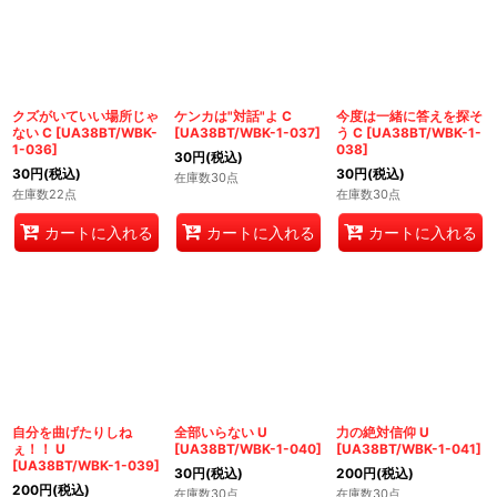
クズがいていい場所じゃ
ケンカは"対話"よ C
今度は一緒に答えを探そ
ない C
[
UA38BT/WBK-
[
UA38BT/WBK-1-037
]
う C
[
UA38BT/WBK-1-
1-036
]
038
]
30
円
(税込)
30
円
(税込)
30
円
(税込)
在庫数30点
在庫数22点
在庫数30点
カートに入れる
カートに入れる
カートに入れる
自分を曲げたりしね
全部いらない U
力の絶対信仰 U
ぇ！！ U
[
UA38BT/WBK-1-040
]
[
UA38BT/WBK-1-041
]
[
UA38BT/WBK-1-039
]
30
円
(税込)
200
円
(税込)
200
円
(税込)
在庫数30点
在庫数30点