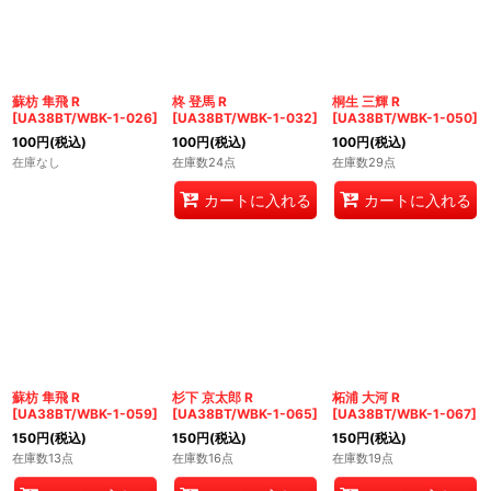
蘇枋 隼飛 R
柊 登馬 R
桐生 三輝 R
[
UA38BT/WBK-1-026
]
[
UA38BT/WBK-1-032
]
[
UA38BT/WBK-1-050
]
100
円
(税込)
100
円
(税込)
100
円
(税込)
在庫なし
在庫数24点
在庫数29点
カートに入れる
カートに入れる
蘇枋 隼飛 R
杉下 京太郎 R
柘浦 大河 R
[
UA38BT/WBK-1-059
]
[
UA38BT/WBK-1-065
]
[
UA38BT/WBK-1-067
]
150
円
(税込)
150
円
(税込)
150
円
(税込)
在庫数13点
在庫数16点
在庫数19点