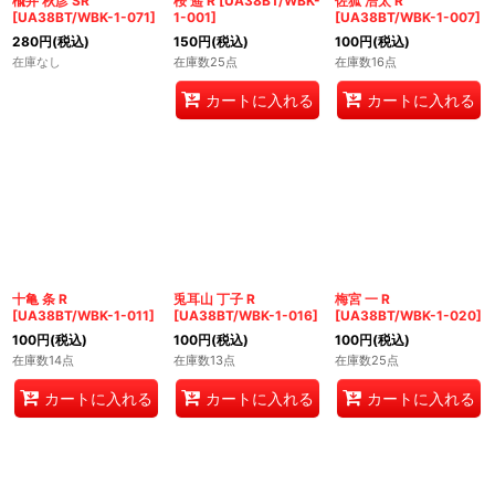
楡井 秋彦 SR
桜 遥 R
[
UA38BT/WBK-
佐狐 浩太 R
[
UA38BT/WBK-1-071
]
1-001
]
[
UA38BT/WBK-1-007
]
280
円
(税込)
150
円
(税込)
100
円
(税込)
在庫なし
在庫数25点
在庫数16点
カートに入れる
カートに入れる
十亀 条 R
兎耳山 丁子 R
梅宮 一 R
[
UA38BT/WBK-1-011
]
[
UA38BT/WBK-1-016
]
[
UA38BT/WBK-1-020
]
100
円
(税込)
100
円
(税込)
100
円
(税込)
在庫数14点
在庫数13点
在庫数25点
カートに入れる
カートに入れる
カートに入れる