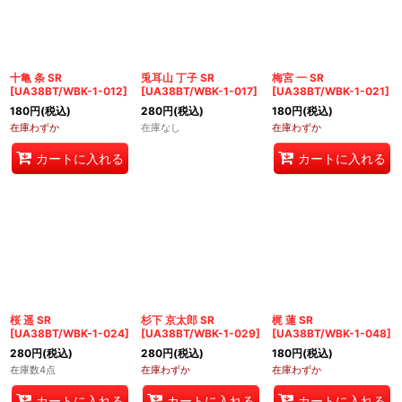
絞り込む
十亀 条 SR
兎耳山 丁子 SR
梅宮 一 SR
[
UA38BT/WBK-1-012
]
[
UA38BT/WBK-1-017
]
[
UA38BT/WBK-1-021
]
180
円
(税込)
280
円
(税込)
180
円
(税込)
在庫わずか
在庫なし
在庫わずか
カートに入れる
カートに入れる
桜 遥 SR
杉下 京太郎 SR
梶 蓮 SR
[
UA38BT/WBK-1-024
]
[
UA38BT/WBK-1-029
]
[
UA38BT/WBK-1-048
]
280
円
(税込)
280
円
(税込)
180
円
(税込)
在庫数4点
在庫わずか
在庫わずか
カートに入れる
カートに入れる
カートに入れる