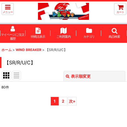
メニュー
カート
マイページ/ご注文
特商法表示
ご利用案内
カテゴリ
商品検索
履歴
ホーム
>
WIND BREAKER
>
【SR/R/U/C】
【SR/R/U/C】
表示順変更
閉じる
80
件
表示数
:
1
2
次
»
在庫あり
並び順
: