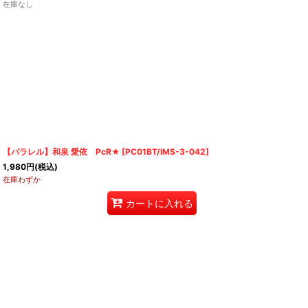
在庫なし
【パラレル】和泉 愛依 PcR★
[
PC01BT/IMS-3-042
]
1,980
円
(税込)
在庫わずか
カートに入れる