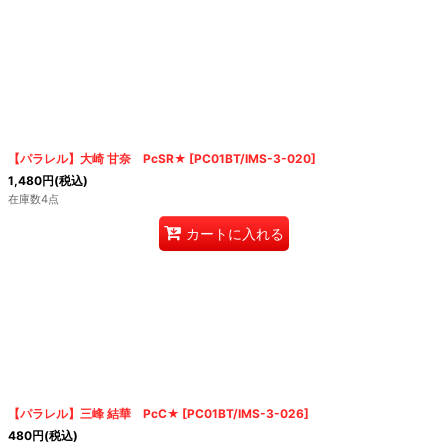
【パラレル】大崎 甘奈 PcSR★
[
PC01BT/IMS-3-020
]
1,480
円
(税込)
在庫数4点
カートに入れる
【パラレル】三峰 結華 PcC★
[
PC01BT/IMS-3-026
]
480
円
(税込)