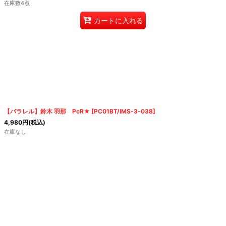
在庫数4点
カートに入れる
【パラレル】鈴木 羽那 PcR★
[
PC01BT/IMS-3-038
]
4,980
円
(税込)
在庫なし