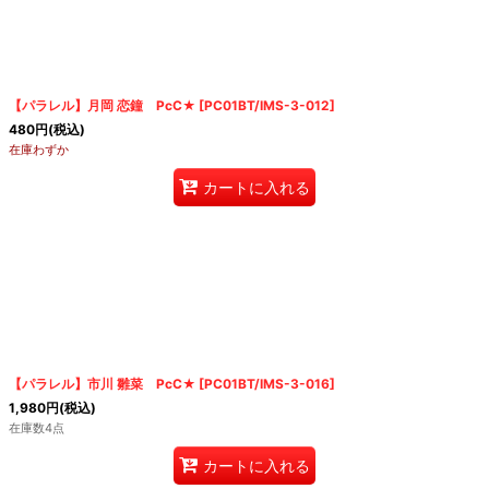
【パラレル】月岡 恋鐘 PcC★
[
PC01BT/IMS-3-012
]
480
円
(税込)
在庫わずか
カートに入れる
【パラレル】市川 雛菜 PcC★
[
PC01BT/IMS-3-016
]
1,980
円
(税込)
在庫数4点
カートに入れる