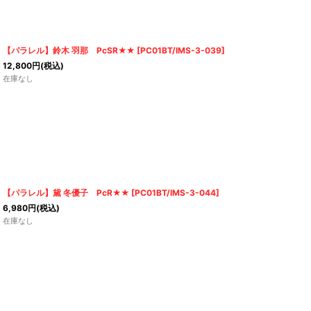
【パラレル】鈴木 羽那 PcSR★★
[
PC01BT/IMS-3-039
]
12,800
円
(税込)
在庫なし
【パラレル】黛 冬優子 PcR★★
[
PC01BT/IMS-3-044
]
6,980
円
(税込)
在庫なし