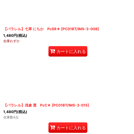
【パラレル】七草 にちか PcSR★
[
PC01BT/IMS-3-008
]
1,480
円
(税込)
在庫わずか
カートに入れる
【パラレル】浅倉 透 PcC★
[
PC01BT/IMS-3-015
]
1,480
円
(税込)
在庫数4点
カートに入れる