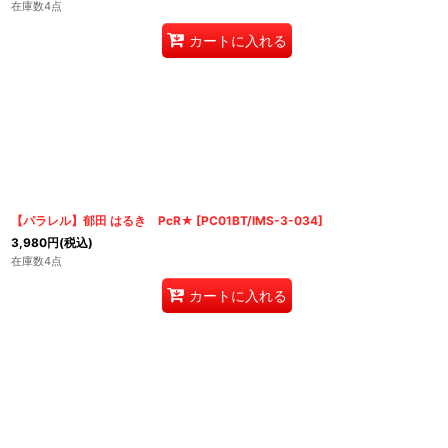
在庫数4点
カートに入れる
【パラレル】郁田 はるき PcR★
[
PC01BT/IMS-3-034
]
3,980
円
(税込)
在庫数4点
カートに入れる