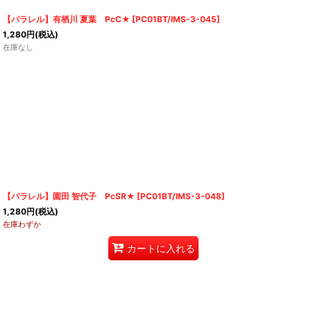
【パラレル】有栖川 夏葉 PcC★
[
PC01BT/IMS-3-045
]
1,280
円
(税込)
在庫なし
【パラレル】園田 智代子 PcSR★
[
PC01BT/IMS-3-048
]
1,280
円
(税込)
在庫わずか
カートに入れる