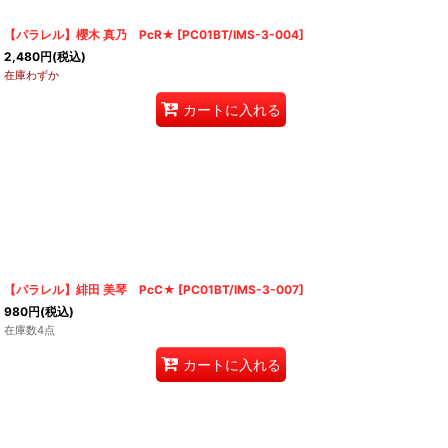
【パラレル】櫻木 真乃 PcR★
[
PC01BT/IMS-3-004
]
2,480
円
(税込)
在庫わずか
カートに入れる
【パラレル】緋田 美琴 PcC★
[
PC01BT/IMS-3-007
]
980
円
(税込)
在庫数4点
カートに入れる