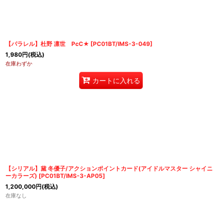
【パラレル】杜野 凛世 PcC★
[
PC01BT/IMS-3-049
]
1,980
円
(税込)
在庫わずか
カートに入れる
【シリアル】黛 冬優子/アクションポイントカード(アイドルマスター シャイニ
ーカラーズ)
[
PC01BT/IMS-3-AP05
]
1,200,000
円
(税込)
在庫なし