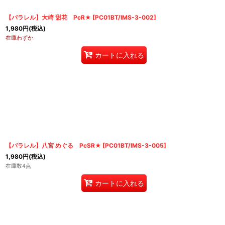
【パラレル】大崎 甜花 PcR★
[
PC01BT/IMS-3-002
]
1,980
円
(税込)
在庫わずか
カートに入れる
【パラレル】八宮 めぐる PcSR★
[
PC01BT/IMS-3-005
]
1,980
円
(税込)
在庫数4点
カートに入れる