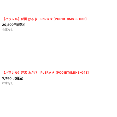
絞り込む
【パラレル】郁田 はるき PcR★★
[
PC01BT/IMS-3-035
]
20,800
円
(税込)
在庫なし
【パラレル】芹沢 あさひ PcSR★★
[
PC01BT/IMS-3-043
]
5,980
円
(税込)
在庫なし