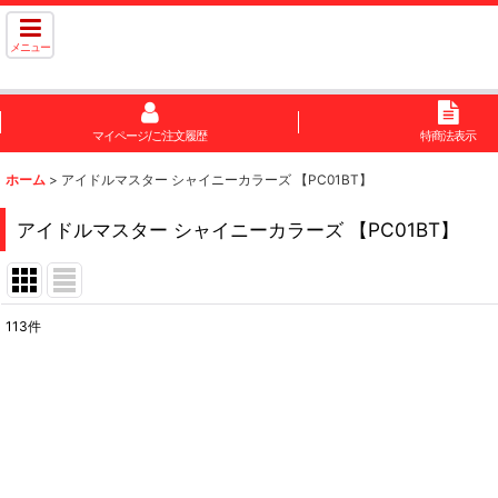
メニュー
マイページ/ご注文履歴
特商法表示
ホーム
>
アイドルマスター シャイニーカラーズ 【PC01BT】
アイドルマスター シャイニーカラーズ 【PC01BT】
113
件
サブカテゴリ
:
表示数
:
在庫あり