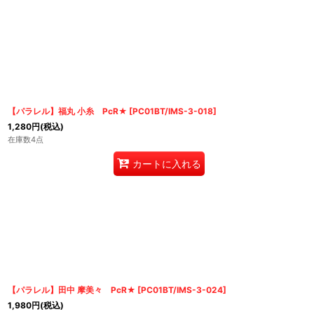
【パラレル】福丸 小糸 PcR★
[
PC01BT/IMS-3-018
]
1,280
円
(税込)
在庫数4点
カートに入れる
【パラレル】田中 摩美々 PcR★
[
PC01BT/IMS-3-024
]
1,980
円
(税込)