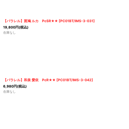
並び順
:
【パラレル】斑鳩 ルカ PcSR★★
[
PC01BT/IMS-3-031
]
19,800
円
(税込)
在庫なし
【パラレル】和泉 愛依 PcR★★
[
PC01BT/IMS-3-042
]
6,980
円
(税込)
在庫なし