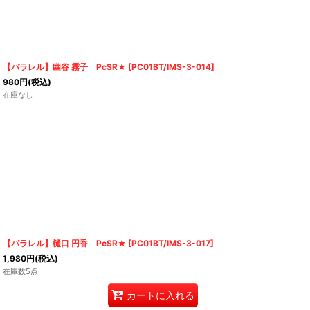
【パラレル】幽谷 霧子 PcSR★
[
PC01BT/IMS-3-014
]
980
円
(税込)
在庫なし
【パラレル】樋口 円香 PcSR★
[
PC01BT/IMS-3-017
]
1,980
円
(税込)
在庫数5点
カートに入れる