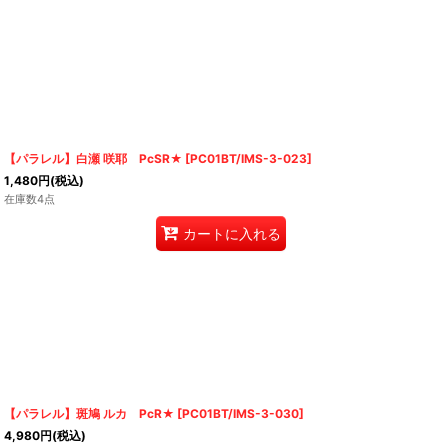
【パラレル】白瀬 咲耶 PcSR★
[
PC01BT/IMS-3-023
]
1,480
円
(税込)
在庫数4点
カートに入れる
【パラレル】斑鳩 ルカ PcR★
[
PC01BT/IMS-3-030
]
4,980
円
(税込)