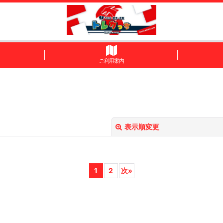
ご利用案内
表示順変更
1
2
次
»