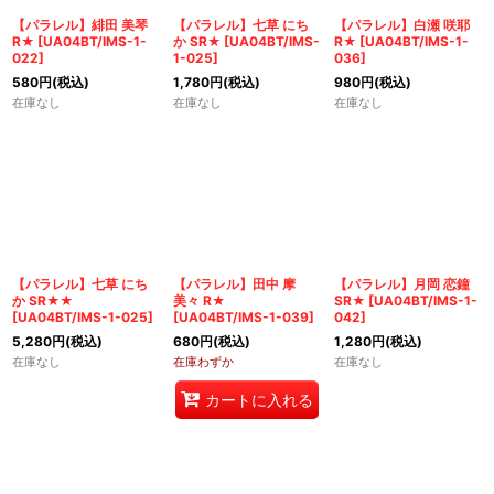
【パラレル】緋田 美琴
【パラレル】七草 にち
【パラレル】白瀬 咲耶
R★
[
UA04BT/IMS-1-
か SR★
[
UA04BT/IMS-
R★
[
UA04BT/IMS-1-
022
]
1-025
]
036
]
580
円
(税込)
1,780
円
(税込)
980
円
(税込)
在庫なし
在庫なし
在庫なし
【パラレル】七草 にち
【パラレル】田中 摩
【パラレル】月岡 恋鐘
か SR★★
美々 R★
SR★
[
UA04BT/IMS-1-
[
UA04BT/IMS-1-025
]
[
UA04BT/IMS-1-039
]
042
]
5,280
円
(税込)
680
円
(税込)
1,280
円
(税込)
在庫なし
在庫わずか
在庫なし
カートに入れる