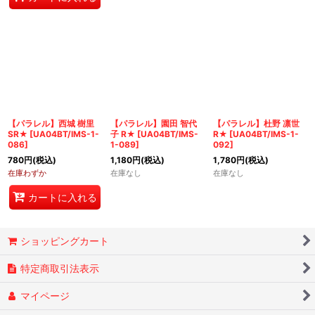
【パラレル】西城 樹里
【パラレル】園田 智代
【パラレル】杜野 凛世
SR★
[
UA04BT/IMS-1-
子 R★
[
UA04BT/IMS-
R★
[
UA04BT/IMS-1-
086
]
1-089
]
092
]
780
円
(税込)
1,180
円
(税込)
1,780
円
(税込)
在庫わずか
在庫なし
在庫なし
カートに入れる
ショッピングカート
特定商取引法表示
マイページ