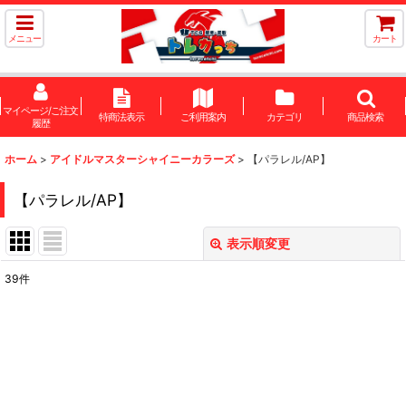
メニュー
カート
マイページ/ご注文
特商法表示
ご利用案内
カテゴリ
商品検索
履歴
ホーム
>
アイドルマスターシャイニーカラーズ
>
【パラレル/AP】
【パラレル/AP】
表示順変更
閉じる
39
件
表示数
:
在庫あり
並び順
: