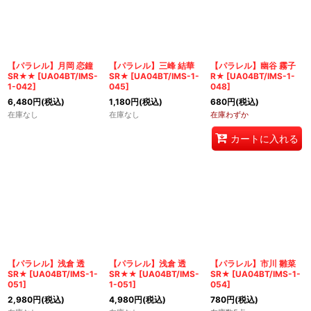
【パラレル】月岡 恋鐘
【パラレル】三峰 結華
【パラレル】幽谷 霧子
SR★★
[
UA04BT/IMS-
SR★
[
UA04BT/IMS-1-
R★
[
UA04BT/IMS-1-
1-042
]
045
]
048
]
6,480
円
(税込)
1,180
円
(税込)
680
円
(税込)
在庫なし
在庫なし
在庫わずか
カートに入れる
【パラレル】浅倉 透
【パラレル】浅倉 透
【パラレル】市川 雛菜
SR★
[
UA04BT/IMS-1-
SR★★
[
UA04BT/IMS-
SR★
[
UA04BT/IMS-1-
051
]
1-051
]
054
]
2,980
円
(税込)
4,980
円
(税込)
780
円
(税込)