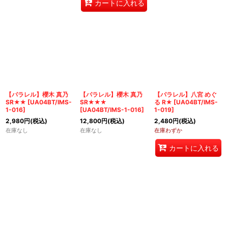
カートに入れる
【パラレル】櫻木 真乃
【パラレル】櫻木 真乃
【パラレル】八宮 めぐ
SR★★
[
UA04BT/IMS-
SR★★★
る R★
[
UA04BT/IMS-
1-016
]
[
UA04BT/IMS-1-016
]
1-019
]
2,980
円
(税込)
12,800
円
(税込)
2,480
円
(税込)
在庫なし
在庫なし
在庫わずか
カートに入れる