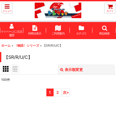
メニュー
カート
マイページ/ご注文
特商法表示
ご利用案内
カテゴリ
商品検索
履歴
ホーム
>
〈物語〉シリーズ
>
【SR/R/U/C】
【SR/R/U/C】
表示順変更
閉じる
100
件
表示数
:
1
2
次
»
在庫あり
並び順
: